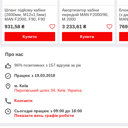
Шланг підйому кабіни
Амортизатор кабіни
Блок
(2600мм, M12x1,5мм)
передній MAN F2000/90,
(з д
MAN F2000, F90, F90
M 2000
MAN 
UNTERFLUR, L2000, M
M 20
931,58
3 233,61
769
₴
₴
2000 L, M 2000 M 07.86-
07.8
Купити
Купити
Про нас
96% позитивних з 157 відгуків за рік
Працює з 19.03.2018
м. Київ
Пирогівський шлях 34, Київ, Україна
Контакти
Сьогодні працює з 09:00 до 18:00
Показати весь графік роботи