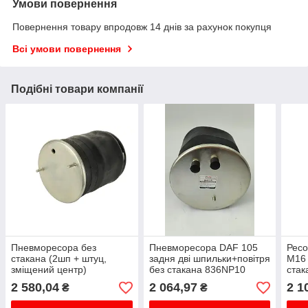
Умови повернення
Повернення товару впродовж 14 днів за рахунок покупця
Всі умови повернення
Подібні товари компанії
Пневморесора без
Пневморесора DAF 105
Ресо
стакана (2шп + штуц,
задня дві шпильки+повітря
M16
зміщений центр)
без стакана 836NP10
стак
SCHMITZ 017924,
1794420
2 580,04
2 064,97
2 1
₴
₴
W01M58