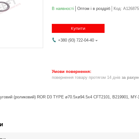
В наявності
Оптом і в роздріб
Код:
A126875
Купити
+380 (93) 722-04-40
повернення товару протягом 14 днів
за раху
уговий (роликовий) ROR D3 TYPE ø70.5xø94.5x4 CFT2101, B219901, MY-10
и