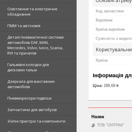
Основні атриб
Освітлення та електричне
Код запчастини
обладнання
Виробник
ПММ та автохімія
Країна виробник
Деталі пневматичної системи
Сумісність з модел
автомобілів DAF, MAN,
Mercedes, Volvo, Iveco, Scania,
Користувальни
RVI та причепів
Країна
Гальмівні колодки для
дискових гальм
Інформація дл
Дзеркала для вантажних
Ціна:
288,68 ₴
автомобілів
Пневморесори підвіски
Запчастини для автобусів
Зчіпні пристрої та компоненти
ТОВ "ОНТРАК"