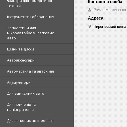
Фільтри для комерційної
техніки
Роман Мартиненко
Інструменти і обладнання
Пирогівський шлях 
Запчастини для
мікроавтобусів і легкових
авто
Шини та диски
Автоаксесуари
Автомастила та автохімія
Акумулятори
Для вантажних авто
Для причепів та
напівпричепів
Для легкових автомобілів