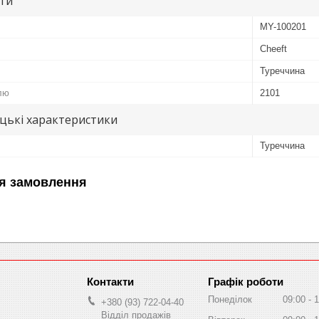
ути
MY-100201
Cheeft
Туреччина
лю
2101
цькі характеристики
Туреччина
я замовлення
Графік роботи
Понеділок
09:00
1
+380 (93) 722-04-40
Відділ продажів