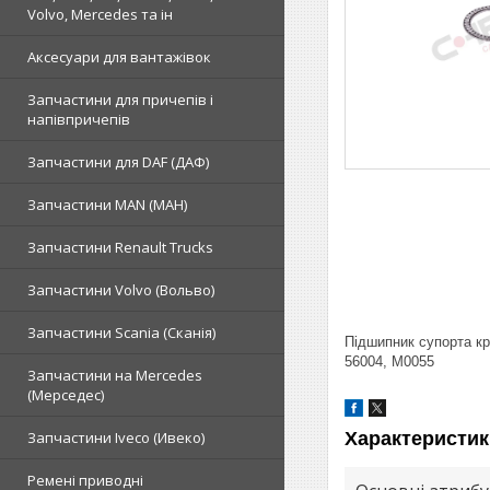
Volvo, Mercedes та ін
Аксесуари для вантажівок
Запчастини для причепів і
напівпричепів
Запчастини для DAF (ДАФ)
Запчастини MAN (МАН)
Запчастини Renault Trucks
Запчастини Volvo (Вольво)
Запчастини Scania (Сканія)
Підшипник супорта кр
56004, M0055
Запчастини на Mercedes
(Мерседес)
Характеристик
Запчастини Iveco (Ивеко)
Ремені приводні