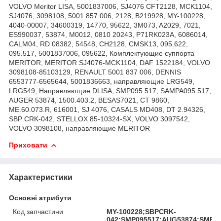
VOLVO Meritor LISA, 5001837006, SJ4076 CFT2128, MCK1104,
SJ4076, 3098108, 5001 857 006, 2128, B219928, MY-100228,
4040-00007, 34600319, 14770, 95622, 3M073, A2029, 7021,
ES990037, 53874, M0012, 0810 20243, P71RK023A, 6086014,
CALM04, RD 08382, 54548, CH2128, CMSK13, 095.622,
095.517, 5001837006, 095622, Комплектующие суппорта
MERITOR, MERITOR SJ4076-MCK1104, DAF 1522184, VOLVO
3098108-85103129, RENAULT 5001 837 006, DENNIS
6553777-6565644, 5001836663, направляющие LRG549,
LRG549, Направляющие DLISA, SMP095.517, SAMPA095.517,
AUGER 53874, 1500.403.2, BESAS7021, CT 9860,
ME.60.073.R, 616001, SJ 4076, CASALS MD408, DT 2.94326,
SBP CRK-042, STELLOX 85-10324-SX, VOLVO 3097542,
VOLVO 3098108, направляющие MERITOR
Приховати
Характеристики
Основні атрибути
Код запчастини
MY-100228;SBPCRK-
042;SMP095517;AUG53874;SMP0