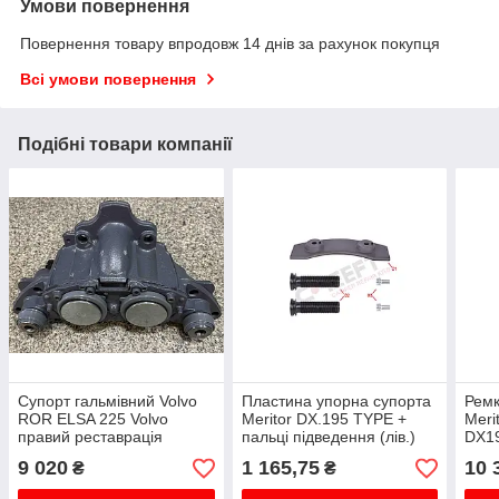
Умови повернення
Повернення товару впродовж 14 днів за рахунок покупця
Всі умови повернення
Подібні товари компанії
Супорт гальмівний Volvo
Пластина упорна супорта
Ремк
ROR ELSA 225 Volvo
Meritor DX.195 TYPE +
Meri
правий реставрація
пальці підведення (лів.)
DX1
Корпус!
9 020
1 165,75
10 
₴
₴