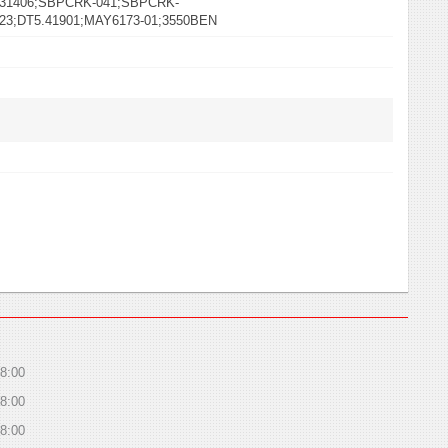
031406;SBPCRK-041;SBPCRK-
23;DT5.41901;MAY6173-01;3550BEN
8:00
8:00
8:00