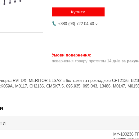
Купити
+380 (93) 722-04-40
повернення товару протягом 14 днів
за раху
упорта RVI DXI MERITOR ELSA2 з болтами та прокладкою CFT2136, B2199
RK059A, M0117, CH2136, CMSK7.5, 095.935, 095.043, 13486, M0147, M01
и
ути
MY-100236;F