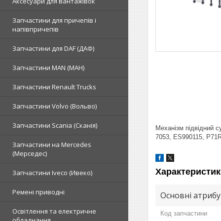
Аксесуари для вантажівок
Запчастини для причепів і
напівпричепів
Запчастини для DAF (ДАФ)
Запчастини MAN (МАН)
Запчастини Renault Trucks
Запчастини Volvo (Вольво)
Запчастини Scania (Сканія)
Механізм підвідний с
7053, ES990115, P71
Запчастини на Mercedes
(Мерседес)
Характеристик
Запчастини Iveco (Ивеко)
Ремені приводні
Основні атриб
Освітлення та електричне
Код запчастини
обладнання