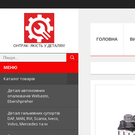
ГОЛОВНА
В
ОНТРАК- ЯКІСТЬ У ДЕТАЛЯХ!
Каталог товарів
Деталі автономних
опалювачів Webasto,
Ebershpreher
Деталі гальмівних супортів
DAF, MAN, RVI, Scania, Iveco,
Volvo, Mercedes та ін