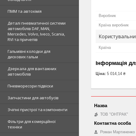
ПММ та автохімія
Виробник
Деталі пневматичної системи
Країна виробник
автомобілів DAF, MAN,
Mercedes, Volvo, Iveco, Scania,
Користувальни
RVI та причепів
Країна
Гальмівні колодки для
дискових гальм
Інформація дл
Дзеркала для вантажних
Ціна:
5 014,14 ₴
автомобілів
Пневморесори підвіски
Запчастини для автобусів
Зчіпні пристрої та компоненти
ТОВ "ОНТРАК"
Фільтри для комерційної
техніки
Роман Мартиненко