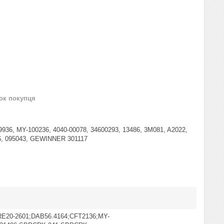
нок покупця
36, MY-100236, 4040-00078, 34600293, 13486, 3M081, A2022,
56, 095043, GEWINNER 301117
RE20-2601;DAB56.4164;CFT2136;MY-