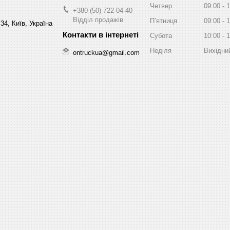
Четвер
09:00
1
+380 (50) 722-04-40
Відділ продажів
Пʼятниця
09:00
1
34, Київ, Україна
Субота
10:00
1
Неділя
Вихідни
ontruckua@gmail.com