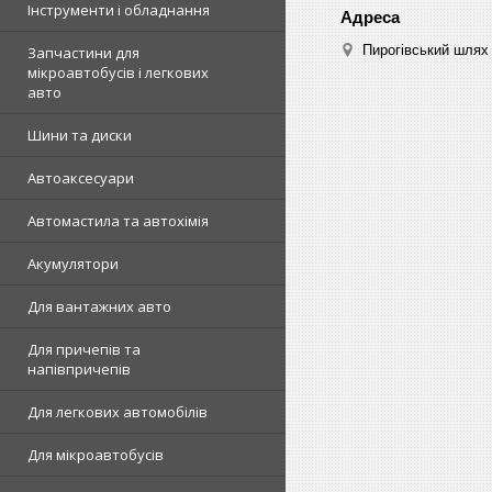
Інструменти і обладнання
Пирогівський шлях 
Запчастини для
мікроавтобусів і легкових
авто
Шини та диски
Автоаксесуари
Автомастила та автохімія
Акумулятори
Для вантажних авто
Для причепів та
напівпричепів
Для легкових автомобілів
Для мікроавтобусів