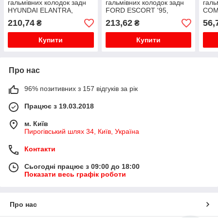
гальмівних колодок задн
гальмівних колодок задн
галь
HYUNDAI ELANTRA,
FORD ESCORT '95,
COMB
GETZ, GRANDEUR,
ESCORT CLASSIC,
07.9
210,74
213,62
56,
₴
₴
MATRIX, SANTA FE I,
ESCORT V, ESCORT VI,
кріп
SONATA IV, SONATA V,
ORION III; KIA SEPHIA;
коло
Купити
Купити
TRAJET, TRAJE...
OPEL ASTRA...
Про нас
96% позитивних з 157 відгуків за рік
Працює з 19.03.2018
м. Київ
Пирогівський шлях 34, Київ, Україна
Контакти
Сьогодні працює з 09:00 до 18:00
Показати весь графік роботи
Про нас