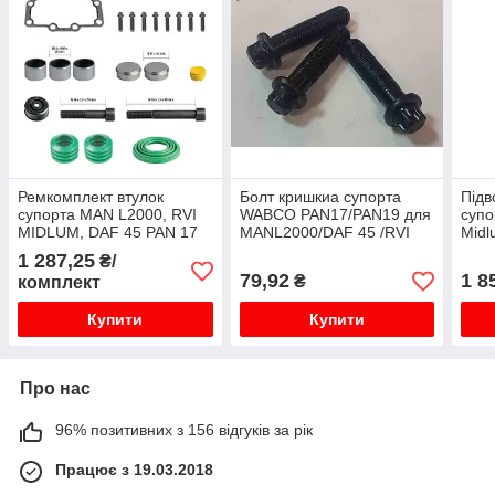
Ремкомплект втулок
Болт кришкиа супорта
Підв
супорта MAN L2000, RVI
WABCO PAN17/PAN19 для
супо
MIDLUM, DAF 45 PAN 17
MANL2000/DAF 45 /RVI
Midl
без пальців
Midlum M10x1x40
пру
1 287,25
₴/
79,92
1 8
₴
комплект
Купити
Купити
Про нас
96% позитивних з 156 відгуків за рік
Працює з 19.03.2018