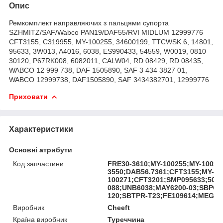
Опис
Ремкомплект направляючих з пальцями супорта
SZHMITZ/SAF/Wabco PAN19/DAF55/RVI MIDLUM 12999776
CFT3155, C319955, MY-100255, 34600199, TTCWSK.6, 14801,
95633, 3W013, A4016, 6038, ES990433, 54559, W0019, 0810
30120, P67RK008, 6082011, CALW04, RD 08429, RD 08435,
WABCO 12 999 738, DAF 1505890, SAF 3 434 3827 01,
WABCO 12999738, DAF1505890, SAF 3434382701, 12999776
Приховати
Характеристики
Основні атрибути
Код запчастини
FRE30-3610;MY-100255;MY-10025
3550;DAB56.7361;CFT3155;MY-
100271;CFT3201;SMP095633;500
088;UNB6038;MAY6200-03;SBPCR
120;SBTPR-T23;FE109614;MEGA10
Виробник
Cheeft
Країна виробник
Туреччина