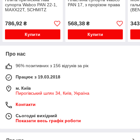
супорта Wabco PAN 22-1,
PAN 17, з прорізом права
галь
MAXX22T, SCHMITZ
(BE
SCB430W1
GAL
CAB
786,92
568,38
343
₴
₴
MOV
MAS
Купити
Купити
REX.
Про нас
96% позитивних з 156 відгуків за рік
Працює з 19.03.2018
м. Київ
Пирогівський шлях 34, Київ, Україна
Контакти
Сьогодні вихідний
Показати весь графік роботи