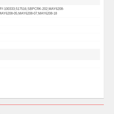
MY-100333;517516;SBPCRK-202;MAY6208-
MAY6208-05;MAY6208-07;MAY6208-18