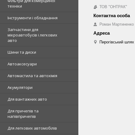
Фільтри для комерційної
техніки
ТОВ "ОНТРАК"
Інструменти і обладнання
Роман Мартиненко
Запчастини для
мікроавтобусів і легкових
авто
Пирогівський шлях 
Шини та диски
Автоаксесуари
Автомастила та автохімія
Акумулятори
Для вантажних авто
Для причепів та
напівпричепів
Для легкових автомобілів