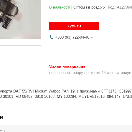
В наявності
Оптом і в роздріб
Код:
A127064
Купити
+380 (93) 722-04-40
повернення товару протягом 14 днів
за раху
упорта DAF 55/RVI Midlum Wabco PAN 19, з пружинами CFT3173, C319973,
0 30101, RD 09492, 0810 30168, MY-100284, MEYER517516, 094.147, UNB
и
ути