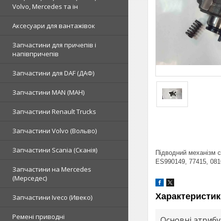
Volvo, Mercedes та ін
Аксесуари для вантажівок
Запчастини для причепів і
напівпричепів
Запчастини для DAF (ДАФ)
Запчастини MAN (МАН)
Запчастини Renault Trucks
Запчастини Volvo (Вольво)
Запчастини Scania (Сканія)
Підводний механізм с
ES990149, 77415, 081
Запчастини на Mercedes
(Мерседес)
Характеристик
Запчастини Iveco (Ивеко)
Ремені приводні
Основні атриб