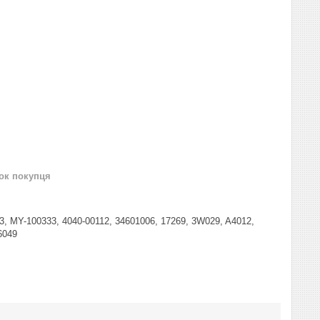
нок покупця
 MY-100333, 4040-00112, 34601006, 17269, 3W029, A4012,
6049