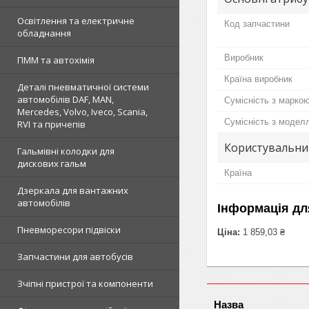
Освітлення та електричне
Код запчастини
обладнання
Виробник
ПММ та автохімія
Країна виробник
Деталі пневматичної системи
автомобілів DAF, MAN,
Сумісність з марко
Mercedes, Volvo, Iveco, Scania,
Сумісність з модел
RVI та причепів
Користувальни
Гальмівні колодки для
дискових гальм
Країна
Дзеркала для вантажних
автомобілів
Інформація дл
Пневморесори підвіски
Ціна:
1 859,03 ₴
Запчастини для автобусів
Зчіпні пристрої та компоненти