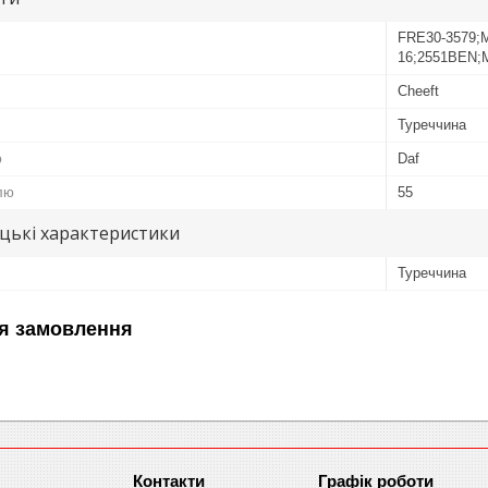
FRE30-3579;
16;2551BEN;
Cheeft
Туреччина
ю
Daf
лю
55
цькі характеристики
Туреччина
я замовлення
Графік роботи