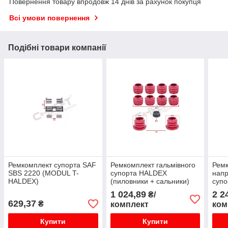
Повернення товару впродовж 14 днів за рахунок покупця
Всі умови повернення
Подібні товари компанії
Ремкомплект супорта SAF
Ремкомплект гальмівного
Рем
SBS 2220 (MODUL T-
супорта HALDEX
напр
HALDEX)
(пиловники + сальники)
суп
(4) 
1 024,89
2 2
₴/
629,37
₴
комплект
ком
Купити
Купити