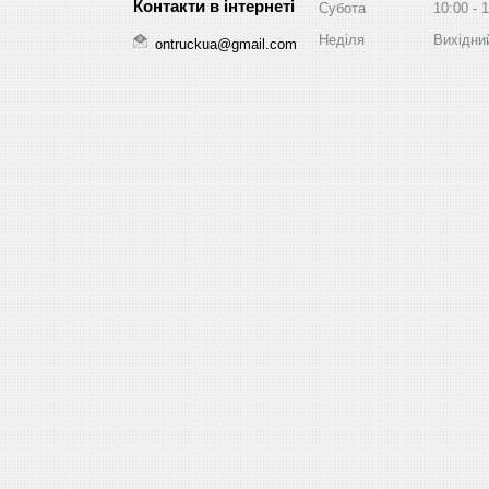
Субота
10:00
1
Неділя
Вихідни
ontruckua@gmail.com