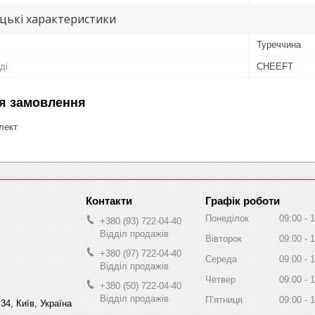
цькі характеристики
Туреччина
ді
CHEEFT
я замовлення
лект
Графік роботи
Понеділок
09:00
1
+380 (93) 722-04-40
Відділ продажів
Вівторок
09:00
1
+380 (97) 722-04-40
Середа
09:00
1
Відділ продажів
Четвер
09:00
1
+380 (50) 722-04-40
Відділ продажів
Пʼятниця
09:00
1
34, Київ, Україна