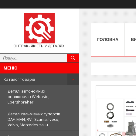
ГОЛОВНА
В
ОНТРАК- ЯКІСТЬ У ДЕТАЛЯХ!
Каталог товарів
Деталі автономних
опалювачів Webasto,
Ebershpreher
Деталі гальмівних супортів
DAF, MAN, RVI, Scania, Iveco,
Volvo, Mercedes та ін