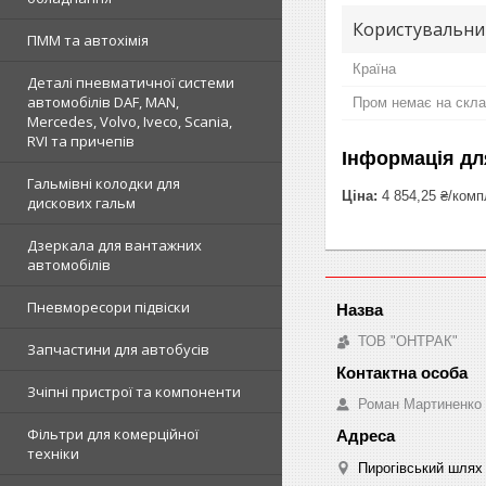
Користувальни
ПММ та автохімія
Країна
Деталі пневматичної системи
автомобілів DAF, MAN,
Пром немає на скла
Mercedes, Volvo, Iveco, Scania,
RVI та причепів
Інформація дл
Гальмівні колодки для
Ціна:
4 854,25 ₴/комп
дискових гальм
Дзеркала для вантажних
автомобілів
Пневморесори підвіски
ТОВ "ОНТРАК"
Запчастини для автобусів
Зчіпні пристрої та компоненти
Роман Мартиненко
Фільтри для комерційної
техніки
Пирогівський шлях 