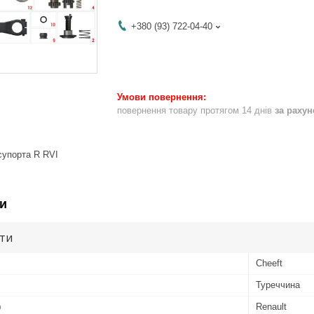
+380 (93) 722-04-40
повернення товару протягом 14 днів
за раху
супорта R RVI
и
ути
Cheeft
Туреччина
ю
Renault