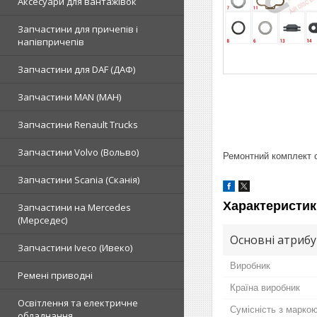
Аксесуари для вантажівок
Запчастини для причепів і
напівпричепів
Запчастини для DAF (ДАФ)
Запчастини MAN (МАН)
Запчастини Renault Trucks
Запчастини Volvo (Вольво)
Ремонтний комплект 
Запчастини Scania (Сканія)
Характеристик
Запчастини на Mercedes
(Мерседес)
Основні атриб
Запчастини Iveco (Ивеко)
Виробник
Ремені приводні
Країна виробник
Освітлення та електричне
Сумісність з марко
обладнання