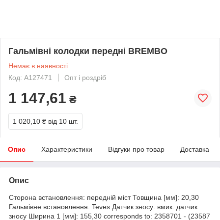
Гальмівні колодки передні BREMBO
Немає в наявності
Код: A127471
Опт і роздріб
1 147,61
₴
1 020,10 ₴
від 10 шт.
Опис
Характеристики
Відгуки про товар
Доставка
Опис
Сторона встановлення: передній міст Товщина [мм]: 20,30
Гальмівне встановлення: Teves Датчик зносу: вмик. датчик
зносу Ширина 1 [мм]: 155,30 corresponds to: 2358701 - (23587