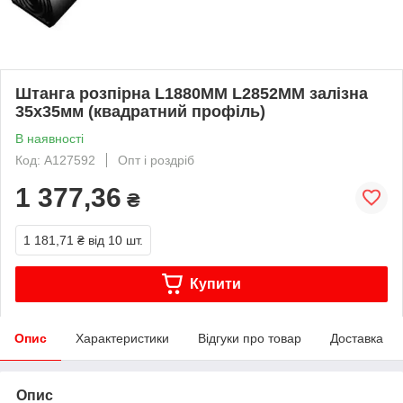
Штанга розпірна L1880MM L2852MM залізна
35х35мм (квадратний профіль)
В наявності
Код: A127592
Опт і роздріб
1 377,36
₴
1 181,71 ₴
від 10 шт.
Купити
Опис
Характеристики
Відгуки про товар
Доставка
Опис