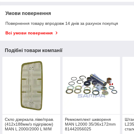
Умови повернення
Повернення товару впродовж 14 днів за рахунок покупця
Всі умови повернення
Подібні товари компанії
Скло дзеркала ліве/прав.
Ремкомплект шквореня
Штан
(412х188мм/з підігрівом)
MAN L2000 35/36x172mm
L23
MAN L 2000/2000 L M/M
81442056025
ста
2000 M 10.93
(пос