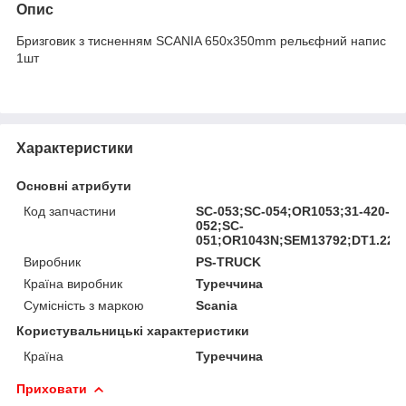
Опис
Бризговик з тисненням SCANIA 650х350mm рельєфний напис
1шт
Характеристики
Основні атрибути
Код запчастини
SC-053;SC-054;OR1053;31-420-01
052;SC-
051;OR1043N;SEM13792;DT1.224
Виробник
PS-TRUCK
Країна виробник
Туреччина
Сумісність з маркою
Scania
Користувальницькі характеристики
Країна
Туреччина
Приховати