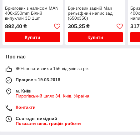
Бризговик з написом MAN
Бризговик задній Man
Бриз
400x650mm Білий
рельєфний напис зад
400
випуклий 3D 1шт
(650х350)
напи
892,40
305,25
317
₴
₴
Купити
Купити
Про нас
96% позитивних з 156 відгуків за рік
Працює з 19.03.2018
м. Київ
Пирогівський шлях 34, Київ, Україна
Контакти
Сьогодні вихідний
Показати весь графік роботи