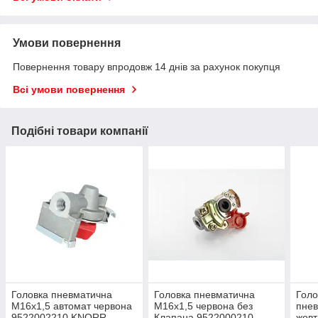
Умови повернення
Повернення товару впродовж 14 днів за рахунок покупця
Всі умови повернення
Подібні товари компанії
Головка пневматична
Головка пневматична
Голо
М16х1,5 автомат червона
М16х1,5 червона без
пнев
9522002210 KNORR
Клапана 9522000210
жовт