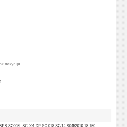
нок покупця
R
BPB-SC005L;SC-001;DP-SC-018;SC/14;S0452010;18-150-