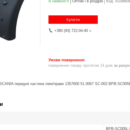
В наявності
Оптом і в роздріб
Код:
A108858
Купити
+380 (93) 722-04-40
повернення товару протягом 14 днів
за раху
 SCANIA передня частина ліве/праве 1357600 51.0067 SC-002.BPB-SC005
и
BPB-SC005L;