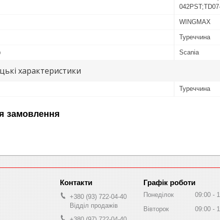
042PST;TD07
WINGMAX
Туреччина
ю
Scania
цькі характеристики
Туреччина
я замовлення
Графік роботи
Понеділок
09:00
1
+380 (93) 722-04-40
Відділ продажів
Вівторок
09:00
1
+380 (97) 722-04-40