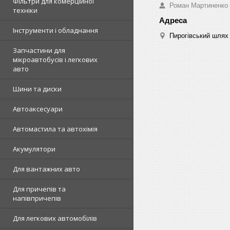
Фільтри для комерційної
Роман Мартиненко
техніки
Інструменти і обладнання
Пирогівський шлях 
Запчастини для
мікроавтобусів і легкових
авто
Шини та диски
Автоаксесуари
Автомастила та автохімія
Акумулятори
Для вантажних авто
Для причепів та
напівпричепів
Для легкових автомобілів