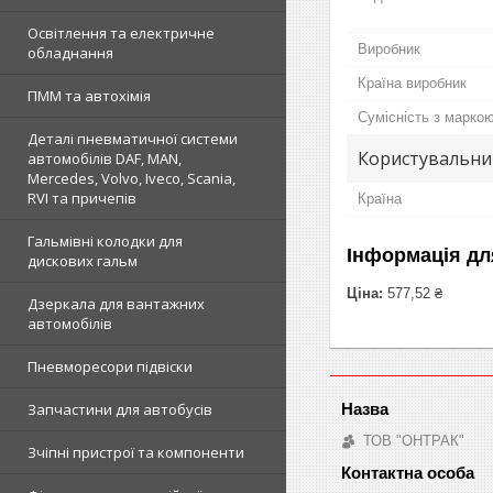
Освітлення та електричне
Виробник
обладнання
Країна виробник
ПММ та автохімія
Сумісність з марко
Деталі пневматичної системи
Користувальни
автомобілів DAF, MAN,
Mercedes, Volvo, Iveco, Scania,
RVI та причепів
Країна
Гальмівні колодки для
Інформація дл
дискових гальм
Ціна:
577,52 ₴
Дзеркала для вантажних
автомобілів
Пневморесори підвіски
Запчастини для автобусів
ТОВ "ОНТРАК"
Зчіпні пристрої та компоненти