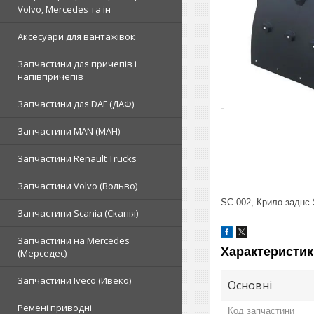
Volvo, Mercedes та ін
Аксесуари для вантажівок
Запчастини для причепів і
напівпричепів
Запчастини для DAF (ДАФ)
Запчастини MAN (МАН)
Запчастини Renault Trucks
Запчастини Volvo (Вольво)
SC-002, Крило заднє
Запчастини Scania (Сканія)
Запчастини на Mercedes
Характеристик
(Мерседес)
Запчастини Iveco (Ивеко)
Основні
Ремені приводні
Код запчастини