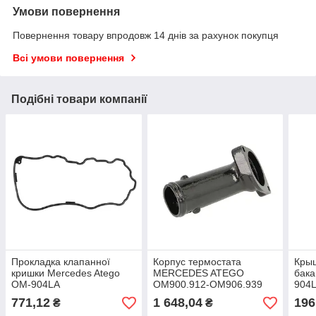
Умови повернення
Повернення товару впродовж 14 днів за рахунок покупця
Всі умови повернення
Подібні товари компанії
Прокладка клапанної
Корпус термостата
Кры
кришки Mercedes Atego
MERCEDES ATEGO
бака
OM-904LA
OM900.912-OM906.939
904L
01.98-10.04
771,12
1 648,04
196
₴
₴