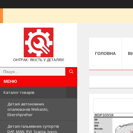
ГОЛОВНА
В
ОНТРАК- ЯКІСТЬ У ДЕТАЛЯХ!
Каталог товарів
Деталі автономних
опалювачів Webasto,
Ebershpreher
Деталі гальмівних супортів
DAF, MAN, RVI, Scania, Iveco,