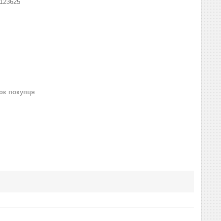
123625
нок покупця