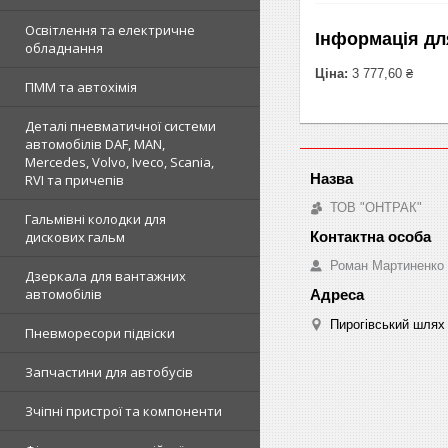
Освітлення та електричне
Інформація дл
обладнання
Ціна:
3 777,60 ₴
ПММ та автохімія
Деталі пневматичної системи
автомобілів DAF, MAN,
Mercedes, Volvo, Iveco, Scania,
RVI та причепів
ТОВ "ОНТРАК"
Гальмівні колодки для
дискових гальм
Роман Мартиненко
Дзеркала для вантажних
автомобілів
Пирогівський шлях 
Пневморесори підвіски
Запчастини для автобусів
Зчіпні пристрої та компоненти