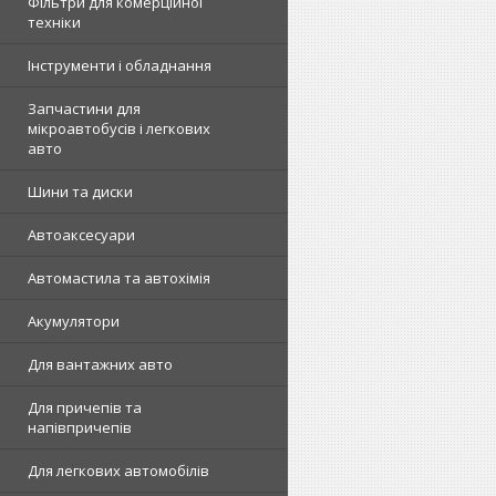
Фільтри для комерційної
техніки
Інструменти і обладнання
Запчастини для
мікроавтобусів і легкових
авто
Шини та диски
Автоаксесуари
Автомастила та автохімія
Акумулятори
Для вантажних авто
Для причепів та
напівпричепів
Для легкових автомобілів