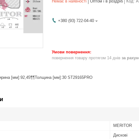
Немає в наявності
Оптом і в роздріб
Код:
A
+380 (93) 722-04-40
повернення товару протягом 14 днів
за раху
ирина [мм]:92,45¶¶Толщина [мм]:30 ST29165PRO
и
MERITOR
Дискові