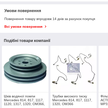
Умови повернення
Повернення товару впродовж 14 днів за рахунок покупця
Всі умови повернення
Подібні товари компанії
Шків водяної помпи
Трубки високого тиску
Філь
Mercedes 814, 817, 1117,
Mercedes 814, 817, 1117,
ACT
1120, 1317, 1320, OM366,
1320, OM366
MP3
OM366L, OM366LA
2 O