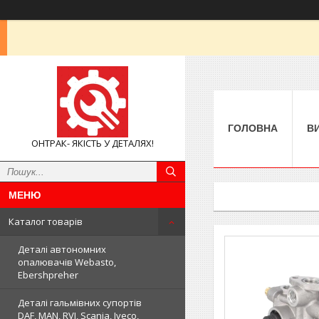
ГОЛОВНА
В
ОНТРАК- ЯКІСТЬ У ДЕТАЛЯХ!
Каталог товарів
Деталі автономних
опалювачів Webasto,
Ebershpreher
Деталі гальмівних супортів
DAF, MAN, RVI, Scania, Iveco,