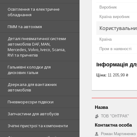
Виробник
Освітлення та електричне
обладнання
Країна виробник
ПММ та автохімія
Користувальни
Деталі пневматичної системи
Країна
автомобілів DAF, MAN,
Пром в наявності
Mercedes, Volvo, Iveco, Scania,
RVI та причепів
Інформація дл
Гальмівні колодки для
дискових гальм
Ціна:
11 205,99 ₴
Дзеркала для вантажних
автомобілів
Пневморесори підвіски
Запчастини для автобусів
ТОВ "ОНТРАК"
Зчіпні пристрої та компоненти
Роман Мартиненко