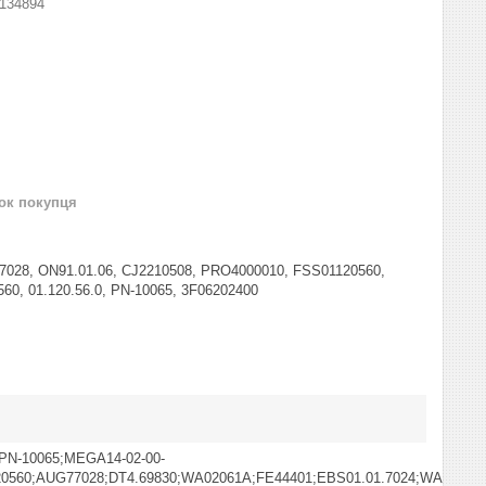
134894
нок покупця
77028, ON91.01.06, CJ2210508, PRO4000010, FSS01120560,
60, 01.120.56.0, PN-10065, 3F06202400
PN-10065;MEGA14-02-00-
20560;AUG77028;DT4.69830;WA02061A;FE44401;EBS01.01.7024;WABCO93