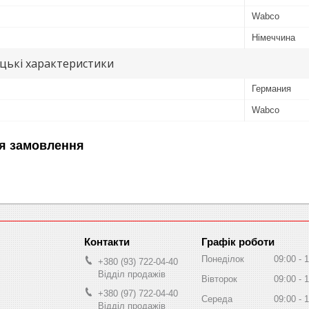
Wabco
Німеччина
цькі характеристики
Германия
Wabco
я замовлення
Графік роботи
Понеділок
09:00
1
+380 (93) 722-04-40
Відділ продажів
Вівторок
09:00
1
+380 (97) 722-04-40
Середа
09:00
1
Відділ продажів