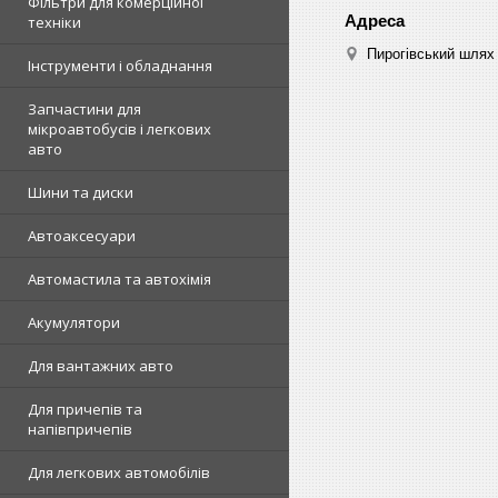
Фільтри для комерційної
техніки
Пирогівський шлях 
Інструменти і обладнання
Запчастини для
мікроавтобусів і легкових
авто
Шини та диски
Автоаксесуари
Автомастила та автохімія
Акумулятори
Для вантажних авто
Для причепів та
напівпричепів
Для легкових автомобілів