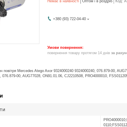
Немає в наявності
Оптом і в роздріб
Код:
A
+380 (93) 722-04-40
повернення товару протягом 14 днів
за раху
ч повітря Mercedes Atego Axor 9324000240 9324000240, 076.879-00, AUG
5, 076.879-00, AUG77028, ON91.01.06, CJ2210508, PRO4000010, FSS011205
и
ути
PRO4000010;
0110;FSS011