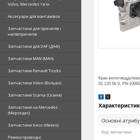
Volvo, Mercedes та ін
Аксесуари для вантажівок
Запчастини для причепів і
напівпричепів
Запчастини для DAF (ДАФ)
Запчастини MAN (МАН)
Запчастини Renault Trucks
Кран вологовідділюва
Запчастини Volvo (Вольво)
01.120.56.0, PN-1006
Запчастини Scania (Сканія)
Характеристик
Запчастини на Mercedes
(Мерседес)
Основні атриб
Запчастини Iveco (Ивеко)
Код запчастини
Ремені приводні