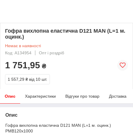
Гофра вихлопна еластична D121 MAN (L=1 м.
оцинк.)
Немає в наявності
Код: A134954
Опт і роздріб
1 751,95
₴
1 557,29 ₴
від 10 шт.
Опис
Характеристики
Відгуки про товар
Доставка
Опис
Гофра вихлопна еластична D121 MAN (L=1 м. оцинк.)
РМВ120х1000