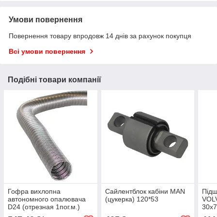
Умови повернення
Повернення товару впродовж 14 днів за рахунок покупця
Всі умови повернення
Подібні товари компанії
Гофра вихлопна
Сайлентблок кабіни MAN
Підш
автономного опалювача
(цукерка) 120*53
VOL
D24 (отрезная 1пог.м.)
30x