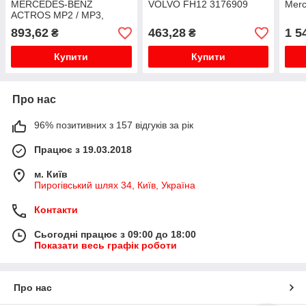
MERCEDES-BENZ
VOLVO FH12 3176909
Merc
ACTROS MP2 / MP3,
ACTROS, ATEGO 2,
893,62
463,28
1 5
₴
₴
ATEGO, AXOR 2 SCANIA
P,G,R,T - series VOLVO
Купити
Купити
FH, FH12,...
Про нас
96% позитивних з 157 відгуків за рік
Працює з 19.03.2018
м. Київ
Пирогівський шлях 34, Київ, Україна
Контакти
Сьогодні працює з 09:00 до 18:00
Показати весь графік роботи
Про нас