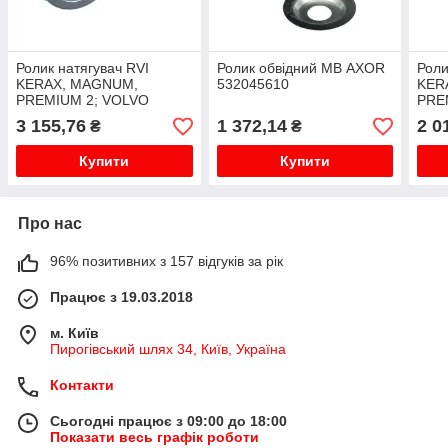
Ролик натягувач RVI
Ролик обвідний МВ AXOR
Роли
KERAX, MAGNUM,
532045610
KER
PREMIUM 2; VOLVO
PRE
3 155,76
1 372,14
2 0
₴
₴
Купити
Купити
Про нас
96% позитивних з 157 відгуків за рік
Працює з 19.03.2018
м. Київ
Пирогівський шлях 34, Київ, Україна
Контакти
Сьогодні працює з 09:00 до 18:00
Показати весь графік роботи