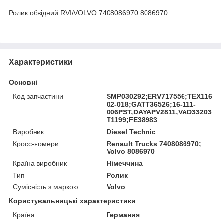
Ролик обвідний RVI/VOLVO 7408086970 8086970
Характеристики
Основні
Код запчастини
SMP030292;ERV717556;TEX11600
02-018;GATT36526;16-111-
006PST;DAYAPV2811;VAD3320300
T1199;FE38983
Виробник
Diesel Technic
Кросс-номери
Renault Trucks 7408086970;
Volvo 8086970
Країна виробник
Німеччина
Тип
Ролик
Сумісність з маркою
Volvo
Користувальницькі характеристики
Країна
Германия