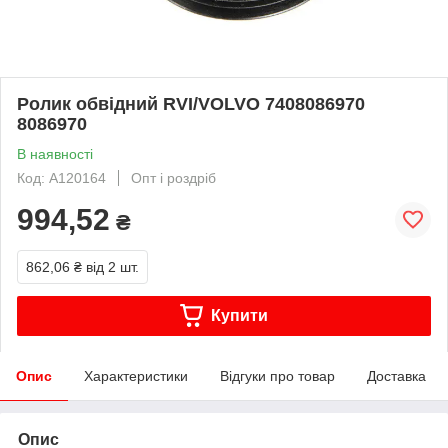
Ролик обвідний RVI/VOLVO 7408086970
8086970
В наявності
Код: A120164
Опт і роздріб
994,52
₴
862,06 ₴
від 2 шт.
Купити
Опис
Характеристики
Відгуки про товар
Доставка
Опис