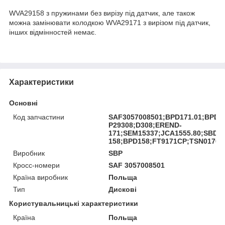
WVA29158 з пружинами без вирізу під датчик, але також
можна замінювати колодкою WVA29171 з вирізом під датчик,
інших відмінностей немає.
Характеристики
Основні
Код запчастини
SAF3057008501;BPD171.01;BPD3
P29308;D308;EREND-
171;SEM15337;JCA1555.80;SBDT0
158;BPD158;FT9171CP;TSN0170/5
Виробник
SBP
Кросс-номери
SAF 3057008501
Країна виробник
Польща
Тип
Дискові
Користувальницькі характеристики
Країна
Польща