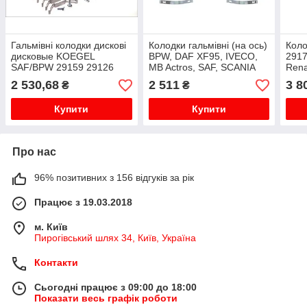
Гальмівні колодки дискові
Колодки гальмівні (на ось)
Коло
дисковые KOEGEL
BPW, DAF XF95, IVECO,
2917
SAF/BPW 29159 29126
MB Actros, SAF, SCANIA
Rena
30,00 суппорт WABCO
Euro
2 530,68
2 511
3 8
₴
₴
3057008000
Купити
Купити
Про нас
96% позитивних з 156 відгуків за рік
Працює з 19.03.2018
м. Київ
Пирогівський шлях 34, Київ, Україна
Контакти
Сьогодні працює з 09:00 до 18:00
Показати весь графік роботи