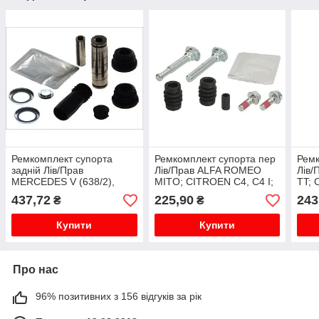
Ремкомплект супорта
Ремкомплект супорта пер
Ремк
задній Лів/Прав
Лів/Прав ALFA ROMEO
Лів/
MERCEDES V (638/2),
MITO; CITROEN C4, C4 I;
TT; 
VITO (638); CITROEN C5 I;
FIAT 500, 500 C, BRAVO II,
ENTE
437,72
225,90
243
₴
₴
PEUGEOT 406, 605, 607
IDEA, MULTIPLA, STILO,
C3 P
1.6-3.0 06.89-07.11
TIPO; FOR...
C4, 
Купити
Купити
Про нас
96% позитивних з 156 відгуків за рік