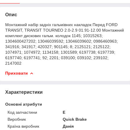
Опис
Монтажний набір задніх гальмівних накладок Перед FORD
TRANSIT, TRANSIT TOURNEO 2.0-2.9 01.91-12.00 Монтажний
комплект дискових гальм. колодок 1145; 10315263;
1304600427202; 13046039592; 13046039602; 0986460963;
341916; 341917; 420327; 901145; 8; 2125121; 2125122;
1074971; 1074972; 1134158; 1301589; 6197738; 6197739;
6197740; 6197741; 92; 2201; 039100; 039102; 239102;
2147002
Приховати
Характеристики
Основні атрибути
Код запчастини
E
Виробник
Quick Brake
Країна виробник
Данія