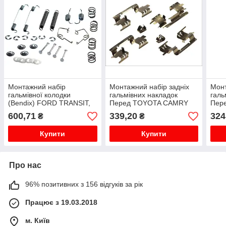
Монтажний набір
Монтажний набір задніх
Монт
гальмівної колодки
гальмівних накладок
галь
(Bendix) FORD TRANSIT,
Перед TOYOTA CAMRY
Пере
TRANSIT TOURNEO 2.0-
2.4/3.0 08.01-11.06
2.0/
600,71
339,20
324
₴
₴
2.9 01.91-12.00 Комплект
Монтажний комплект
Мон
для кріплення
дискових гальм. колодок
диск
Купити
Купити
гальмівних...
Про нас
96% позитивних з 156 відгуків за рік
Працює з 19.03.2018
м. Київ