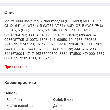
Опис
Монтажний набір гальмівної колодки (BREMBO) MERCEDES
GL (X164), M (W164), R (W251, V251); AUDI Q7; BMW 3 (E46),
5 (E39), 5 (E60), 5 (E61), 5 GRAN TURI 0841; 10314983;
03013704192; 03013704512; 0301379288202; 0986487625;
0986487705; 310073; 950841; 1163950110; 9183; 270545;
2715695; 2747723; 1644200620; 34410393646; 34411156962;
34411165546; 34411165962; 34416756538; 34416761293;
34416780041; 7; 7; 95535292500; 3334; 473500; 474000; 1337;
0001515; 91058700; 91062400
Приховати
Характеристики
Основні
Виробник
Quick Brake
Країна виробник
Данія