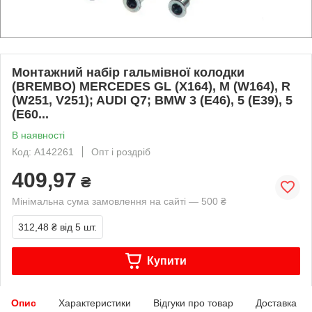
Монтажний набір гальмівної колодки
(BREMBO) MERCEDES GL (X164), M (W164), R
(W251, V251); AUDI Q7; BMW 3 (E46), 5 (E39), 5
(E60...
В наявності
Код: A142261
Опт і роздріб
409,97
₴
Мінімальна сума замовлення на сайті — 500 ₴
312,48 ₴
від 5 шт.
Купити
Опис
Характеристики
Відгуки про товар
Доставка