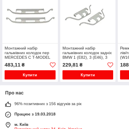
Монтажний набір
Монтажний набір
Ремк
гальмівних колодок пер
гальмівних колодок задніх
лів
MERCEDES C T-MODEL
BMW 1 (E82), 3 (E46), 3
(W16
(S202), C (W202), E T-
(E90), 3 (E91), 3 (E92), 3
AUDI
483,11
229,81
188
₴
₴
MODEL (S210), E T-
(E93), 5 (E34), 5 (E60), 5
(E61
MODEL (S211), E (W210),
(E61), ...
(E65,
Купити
Купити
E (W2...
Про нас
96% позитивних з 156 відгуків за рік
Працює з 19.03.2018
м. Київ