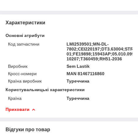
Характеристики
Основні атрибути
Код запчастини
LMI2539501;MN-DL-
7802;CEI220197;DT3.63004;STRR
01;FE19898;15943AP;05.010.0993
10207;T360459;RH51-2036
Виробник
Sem Lastik
Кросс-номери
MAN 81467116860
Країна виробник
Туреччина
Користувальницькі характеристики
Країна
Туреччина
Приховати
Відгуки про товар