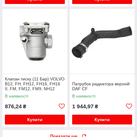
Клапан тиску (11 Бар) VOLVO
B12, FH, FH12, FH16, FH16
Патрубок радиатора верхній
II, FM, FM12, FM9, NH12
DAF CF
01.92-
В наявності
В наявності
876,24
1 944,97
₴
₴
Купити
Купити
Показати ще