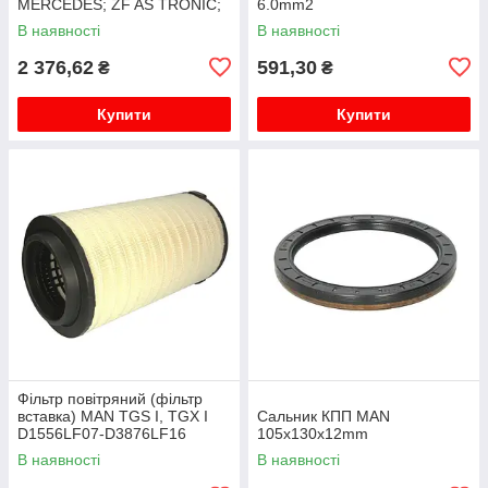
MERCEDES; ZF AS TRONIC;
6.0mm2
ECOSPLIT; ECOSPLIT I;
В наявності
В наявності
ECOSPLIT II; ECOSPLIT III;
ECO...
2 376,62
591,30
₴
₴
Купити
Купити
Фільтр повітряний (фільтр
вставка) MAN TGS I, TGX I
Сальник КПП MAN
D1556LF07-D3876LF16
105х130х12mm
06.06-09.21
В наявності
В наявності