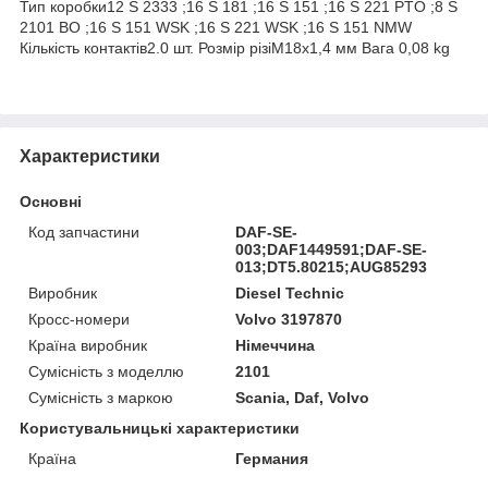
Тип коробки12 S 2333 ;16 S 181 ;16 S 151 ;16 S 221 PTO ;8 S
2101 BO ;16 S 151 WSK ;16 S 221 WSK ;16 S 151 NMW
Кількість контактів2.0 шт. Розмір різіM18x1,4 мм Вага 0,08 kg
Характеристики
Основні
Код запчастини
DAF-SE-
003;DAF1449591;DAF-SE-
013;DT5.80215;AUG85293
Виробник
Diesel Technic
Кросс-номери
Volvo 3197870
Країна виробник
Німеччина
Сумісність з моделлю
2101
Сумісність з маркою
Scania, Daf, Volvo
Користувальницькі характеристики
Країна
Германия