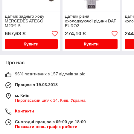
Датчик задньго ходу
Датчик рівня
Датч
MERCEDES ATEGO
охолоджуючої рідини DAF
коло
M20*1.5
EURO2
667,63
274,10
244
₴
₴
Купити
Купити
Про нас
96% позитивних з 157 відгуків за рік
Працює з 19.03.2018
м. Київ
Пирогівський шлях 34, Київ, Україна
Контакти
Сьогодні працює з 09:00 до 18:00
Показати весь графік роботи