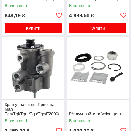
ALLROAD, A8, TT; FIAT
В наявності
В наявності
STILO; FORD GALAXY; SEAT
A...
849,19
4 999,56
₴
₴
Купити
Купити
Кран управління Причепа
Man
Tga/Tgl/Tgm/Tgs/Tgx/F2000/
Р/к лучевой тяги Volvo центр
M2000/L2000/F90/M90/G90
В наявності
В наявності
3 450,20
1 020,30
₴
₴