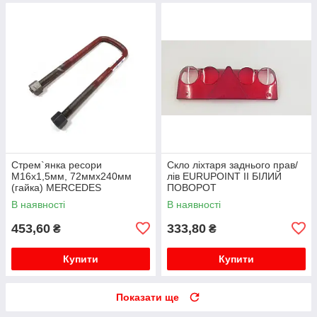
Стрем`янка ресори
Скло ліхтаря заднього прав/
M16x1,5мм, 72ммx240мм
лів EURUPOINT II БІЛИЙ
(гайка) MERCEDES
ПОВОРОТ
В наявності
В наявності
453,60
333,80
₴
₴
Купити
Купити
Показати ще