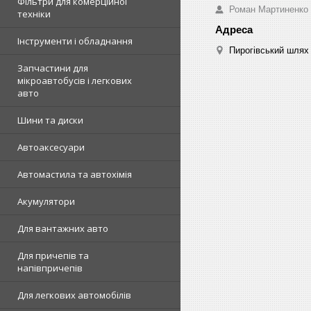
Фільтри для комерційної
Роман Мартиненко
техніки
Інструменти і обладнання
Пирогівський шлях 
Запчастини для
мікроавтобусів і легкових
авто
Шини та диски
Автоаксесуари
Автомастила та автохімія
Акумулятори
Для вантажних авто
Для причепів та
напівпричепів
Для легкових автомобілів