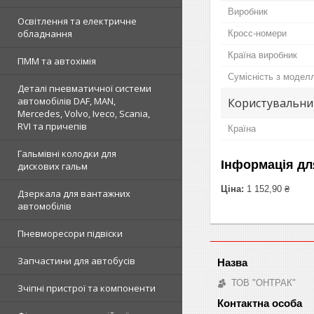
Виробник
Освітлення та електричне
обладнання
Кросс-номери
Країна виробник
ПММ та автохімія
Сумісність з модел
Деталі пневматичної системи
автомобілів DAF, MAN,
Користувальни
Mercedes, Volvo, Iveco, Scania,
RVI та причепів
Країна
Гальмівні колодки для
Інформація дл
дискових гальм
Ціна:
1 152,90 ₴
Дзеркала для вантажних
автомобілів
Пневморесори підвіски
Запчастини для автобусів
ТОВ "ОНТРАК"
Зчіпні пристрої та компоненти