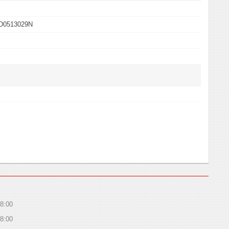
2D0513029N
8:00
8:00