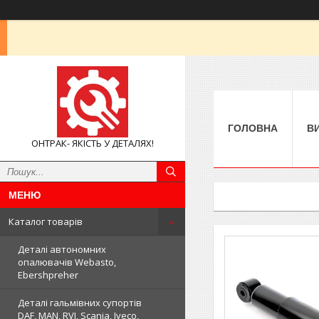
ГОЛОВНА
В
ОНТРАК- ЯКІСТЬ У ДЕТАЛЯХ!
Каталог товарів
Деталі автономних
опалювачів Webasto,
Ebershpreher
Деталі гальмівних супортів
DAF, MAN, RVI, Scania, Iveco,