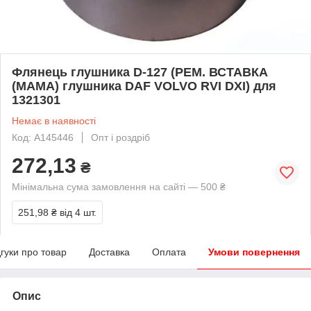
Флянець глушника D-127 (РЕМ. ВСТАВКА
(МАМА) глушника DAF VOLVO RVI DXI) для
1321301
Немає в наявності
Код: A145446
Опт і роздріб
272,13
₴
Мінімальна сума замовлення на сайті — 500 ₴
251,98 ₴
від 4 шт.
дгуки про товар
Доставка
Оплата
Умови повернення
Опис