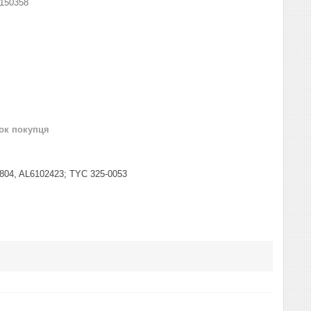
150358
нок покупця
0804, AL6102423; TYC 325-0053