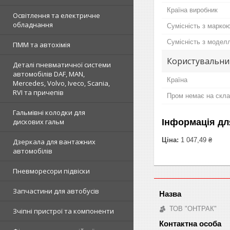
Країна виробник
Освітлення та електричне
обладнання
Сумісність з марко
Сумісність з модел
ПММ та автохімія
Користувальни
Деталі пневматичної системи
автомобілів DAF, MAN,
Країна
Mercedes, Volvo, Iveco, Scania,
RVI та причепів
Пром немає на скла
Гальмівні колодки для
Інформація дл
дискових гальм
Ціна:
1 047,49 ₴
Дзеркала для вантажних
автомобілів
Пневморесори підвіски
Запчастини для автобусів
ТОВ "ОНТРАК"
Зчіпні пристрої та компоненти