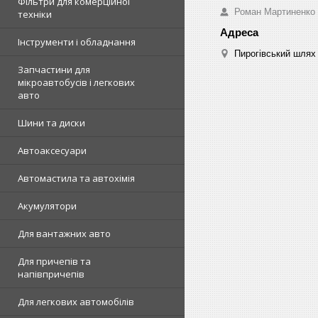
Фільтри для комерційної
Роман Мартиненко
техніки
Інструменти і обладнання
Пирогівський шлях 
Запчастини для
мікроавтобусів і легкових
авто
Шини та диски
Автоаксесуари
Автомастила та автохімія
Акумулятори
Для вантажних авто
Для причепів та
напівпричепів
Для легкових автомобілів