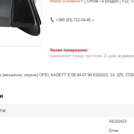
Немає в наявності
Оптом і в роздріб
Код:
A
+380 (93) 722-04-40
повернення товару протягом 14 днів
за раху
 (механічне, опукле) OPEL KADETT E 08.84-07.94 6102423; 14; 325; 373
и
ути
A6102423
Блик