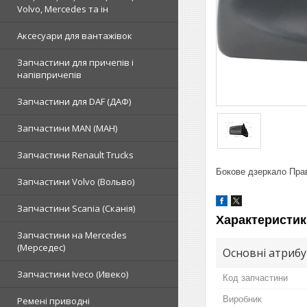
Volvo, Mercedes та ін
Аксесуари для вантажівок
Запчастини для причепів і
напівпричепів
Запчастини для DAF (ДАФ)
Запчастини MAN (МАН)
Запчастини Renault Trucks
Бокове дзеркало Прав
Запчастини Volvo (Вольво)
Запчастини Scania (Сканія)
Характеристик
Запчастини на Mercedes
(Мерседес)
Основні атриб
Запчастини Iveco (Ивеко)
Код запчастини
Виробник
Ремені приводні