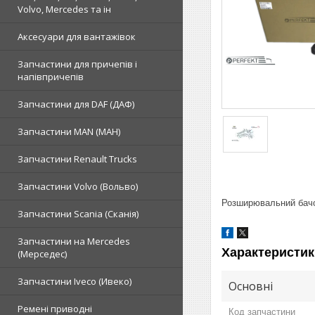
Volvo, Mercedes та ін
Аксесуари для вантажівок
Запчастини для причепів і
напівпричепів
Запчастини для DAF (ДАФ)
Запчастини MAN (МАН)
Запчастини Renault Trucks
Запчастини Volvo (Вольво)
Розширювальний бачок
Запчастини Scania (Сканія)
Запчастини на Mercedes
Характеристик
(Мерседес)
Запчастини Iveco (Ивеко)
Основні
Ремені приводні
Код запчастини