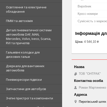
Виробник
Освітлення та електричне
обладнання
Кросс-номери
ПММ та автохімія
Сумісність з марко
Деталі пневматичної системи
Інформація дл
автомобілів DAF, MAN,
Mercedes, Volvo, Iveco, Scania,
Ціна:
4 544,10 ₴
RVI та причепів
Гальмівні колодки для
дискових гальм
Дзеркала для вантажних
автомобілів
ТОВ "ОНТРАК"
Пневморесори підвіски
Роман Мартиненко
Запчастини для автобусів
Зчіпні пристрої та компоненти
Пирогівський шлях 