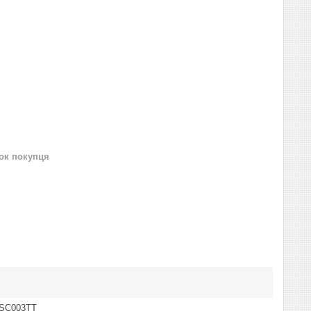
нок покупця
BSC003TT