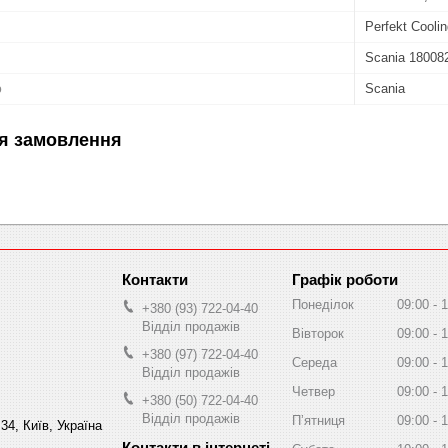
Perfekt Cooli
Scania 18008
ю
Scania
я замовлення
Графік роботи
Понеділок
09:00
1
+380 (93) 722-04-40
Відділ продажів
Вівторок
09:00
1
+380 (97) 722-04-40
Середа
09:00
1
Відділ продажів
Четвер
09:00
1
+380 (50) 722-04-40
Відділ продажів
Пʼятниця
09:00
1
34, Київ, Україна