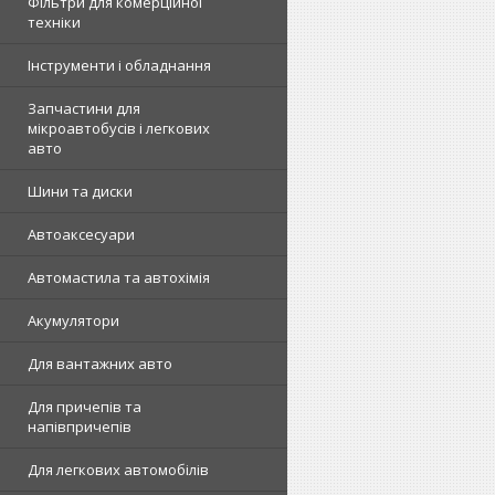
Фільтри для комерційної
техніки
Інструменти і обладнання
Запчастини для
мікроавтобусів і легкових
авто
Шини та диски
Автоаксесуари
Автомастила та автохімія
Акумулятори
Для вантажних авто
Для причепів та
напівпричепів
Для легкових автомобілів