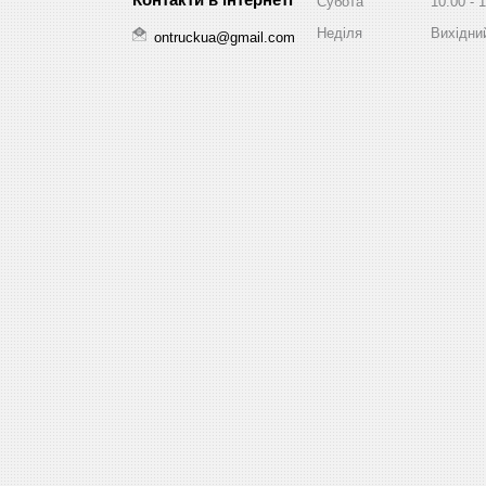
Субота
10:00
1
Неділя
Вихідни
ontruckua@gmail.com