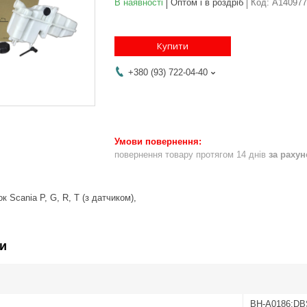
В наявності
Оптом і в роздріб
Код:
A140977
Купити
+380 (93) 722-04-40
повернення товару протягом 14 днів
за раху
 Scania P, G, R, T (з датчиком),
и
BH-A0186;D