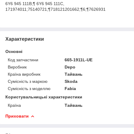
6Y6 945 111B;¶ 6Y6 945 111C,
171974011;75140721;¶718121201662;¶6;¶7626931
Характеристики
Основні
Код запчастини
665-1911L-UE
Виробник
Depo
Країна виробник
Тайвань
Сумісність з маркою
Skoda
Сумісність з моделлю
Fabia
Користувальницькі характеристики
Країна
Тайвань
Приховати