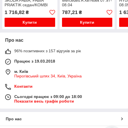
SKODA FABIA, FABIA
Mercedes A Хетчбек 07.97-
HYU
PRAKTIK седан/KOMBI
08.04
08.0
10.99-08.04 Ліхтар задній
1 716,82
787,21
1 6
₴
₴
Купити
Купити
Про нас
96% позитивних з 157 відгуків за рік
Працює з 19.03.2018
м. Київ
Пирогівський шлях 34, Київ, Україна
Контакти
Сьогодні працює з 09:00 до 18:00
Показати весь графік роботи
Про нас