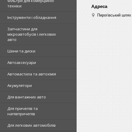
Фільтри для комерційної
техніки
Пирогівський шлях 
Інструменти і обладнання
Запчастини для
мікроавтобусів і легкових
авто
Шини та диски
Автоаксесуари
Автомастила та автохімія
Акумулятори
Для вантажних авто
Для причепів та
напівпричепів
Для легкових автомобілів