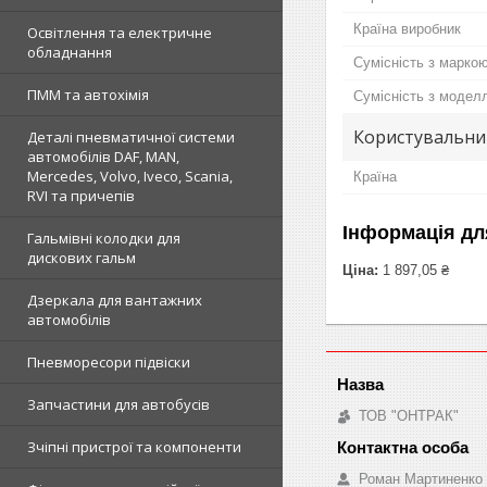
Країна виробник
Освітлення та електричне
обладнання
Сумісність з марко
ПММ та автохімія
Сумісність з модел
Користувальни
Деталі пневматичної системи
автомобілів DAF, MAN,
Mercedes, Volvo, Iveco, Scania,
Країна
RVI та причепів
Інформація дл
Гальмівні колодки для
дискових гальм
Ціна:
1 897,05 ₴
Дзеркала для вантажних
автомобілів
Пневморесори підвіски
Запчастини для автобусів
ТОВ "ОНТРАК"
Зчіпні пристрої та компоненти
Роман Мартиненко