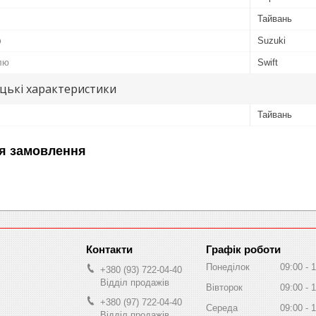
Тайвань
ю
Suzuki
лю
Swift
цькі характеристики
Тайвань
я замовлення
Графік роботи
Понеділок
09:00
1
+380 (93) 722-04-40
Відділ продажів
Вівторок
09:00
1
+380 (97) 722-04-40
Середа
09:00
1
Відділ продажів