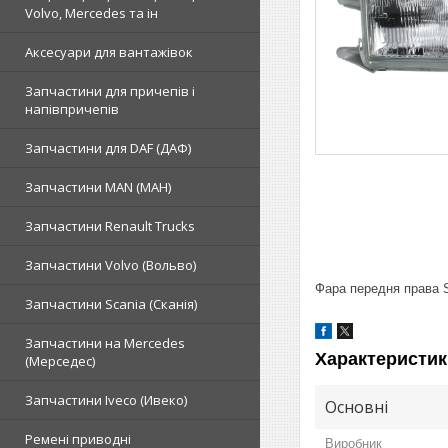
Volvo, Mercedes та ін
Аксесуари для вантажівок
Запчастини для причепів і
напівпричепів
Запчастини для DAF (ДАФ)
Запчастини MAN (МАН)
Запчастини Renault Trucks
Запчастини Volvo (Вольво)
Фара передня права S
Запчастини Scania (Сканія)
Запчастини на Mercedes
Характеристик
(Мерседес)
Запчастини Iveco (Ивеко)
Основні
Ремені приводні
Виробник