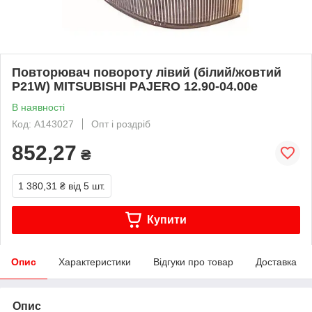
Повторювач повороту лівий (білий/жовтий
P21W) MITSUBISHI PAJERO 12.90-04.00е
В наявності
Код: A143027
Опт і роздріб
852,27
₴
1 380,31 ₴
від 5 шт.
Купити
Опис
Характеристики
Відгуки про товар
Доставка
Опис