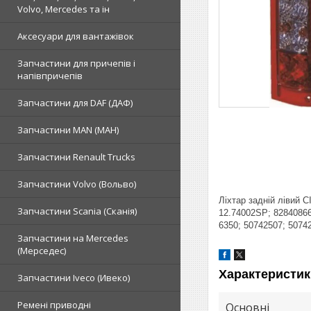
Volvo, Mercedes та ін
Аксесуари для вантажівок
Запчастини для причепів і
напівпричепів
Запчастини для DAF (ДАФ)
Запчастини MAN (МАН)
Запчастини Renault Trucks
Запчастини Volvo (Вольво)
Ліхтар задній лівий
Запчастини Scania (Сканія)
12.74002SP; 82840866;
6350; 50742507; 50742
Запчастини на Mercedes
(Мерседес)
Характеристик
Запчастини Iveco (Ивеко)
Ремені приводні
Основні