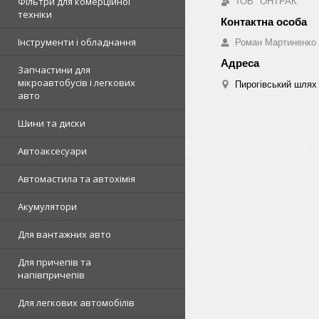
Фільтри для комерційної
ТОВ "ОНТРАК"
техніки
Інструменти і обладнання
Роман Мартиненко
Запчастини для
мікроавтобусів і легкових
Пирогівський шлях 
авто
Шини та диски
Автоаксесуари
Автомастила та автохімія
Акумулятори
Для вантажних авто
Для причепів та
напівпричепів
Для легкових автомобілів