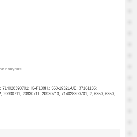
нок покупця
714028390701; IG-F138H.; 550-1932L-UE; 37161135;
2; 20930711; 20930711; 20930713; 714028390701; 2; 6350; 6350;