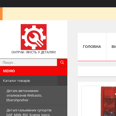
ГОЛОВНА
В
ОНТРАК- ЯКІСТЬ У ДЕТАЛЯХ!
Каталог товарів
Деталі автономних
опалювачів Webasto,
Ebershpreher
Деталі гальмівних супортів
DAF, MAN, RVI, Scania, Iveco,