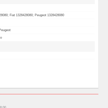
28080; Fiat 1328428080; Peugeot 1328428080
 Peugeot
to
8:00