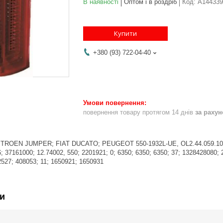
В наявності
Оптом і в роздріб
Код:
A144339
Купити
+380 (93) 722-04-40
повернення товару протягом 14 днів
за раху
 CITROEN JUMPER; FIAT DUCATO; PEUGEOT 550-1932L-UE, OL2.44.059.10; 
 37161000; 12.74002, 550; 2201921; 0; 6350; 6350; 6350; 37; 1328428080; 
527; 408053; 11; 1650921; 1650931
и