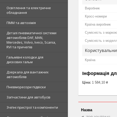
Освітлення та електричне
Виробник
обладнання
Кросс-номери
ПММ та автохімія
Країна виробник
Сумісність з марко
Деталі пневматичної системи
автомобілів DAF, MAN,
Сумісність з модел
Mercedes, Volvo, Iveco, Scania,
RVI та причепів
Користувальни
Гальмівні колодки для
Країна
дискових гальм
Дзеркала для вантажних
Інформація дл
автомобілів
Ціна:
1 584,10 ₴
Пневморесори підвіски
Запчастини для автобусів
Зчіпні пристрої та компоненти