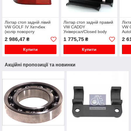
Ліхтар стоп задній лівий
Ліхтар стоп задній правий
Ліхт
VW GOLF IV Хетчбек
VW CADDY
VW 
(колір повороту
Універсал/Closed body
Auto
димчастий, колір скла
(колір повороту білий,
(кол
2 986,47
1 775,75
2 6
₴
₴
червоний) 08.97-06.06
колір скла червоний)
колі
03.04-08.10
04.0
Купити
Купити
Акційні пропозиції та новинки