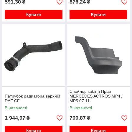
591,30
876,24
₴
₴
Купити
Купити
Спойлер кабіни Прав
Патрубок радиатора верхній
MERCEDES ACTROS MP4 /
DAF CF
MP5 07.11-
В наявності
В наявності
1 944,97
700,87
₴
₴
Купити
Купити