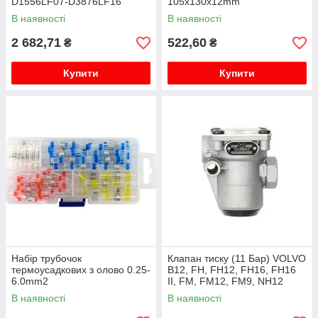
D1556LF07-D3876LF16
105х130х12mm
06.06-09.21
В наявності
В наявності
2 682,71
522,60
₴
₴
Купити
Купити
Набір трубочок
Клапан тиску (11 Бар) VOLVO
термоусадкових з олово 0.25-
B12, FH, FH12, FH16, FH16
6.0mm2
II, FM, FM12, FM9, NH12
01.92-
В наявності
В наявності