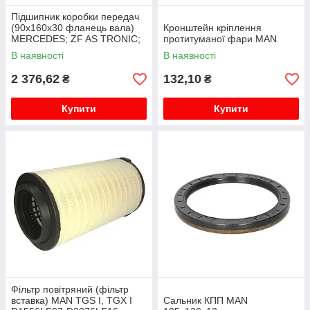
Підшипник коробки передач
(90x160x30 фланець вала)
Кронштейн кріплення
MERCEDES; ZF AS TRONIC;
протитуманої фари MAN
ECOSPLIT; ECOSPLIT I;
В наявності
В наявності
ECOSPLIT II; ECOSPLIT III;
ECO...
2 376,62
132,10
₴
₴
Купити
Купити
Фільтр повітряний (фільтр
вставка) MAN TGS I, TGX I
Сальник КПП MAN