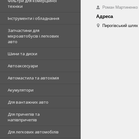
Фільтри для комерційної
техніки
Роман Мартиненко
Інструменти і обладнання
Пирогівський шлях 
Запчастини для
мікроавтобусів і легкових
авто
Шини та диски
Автоаксесуари
Автомастила та автохімія
Акумулятори
Для вантажних авто
Для причепів та
напівпричепів
Для легкових автомобілів