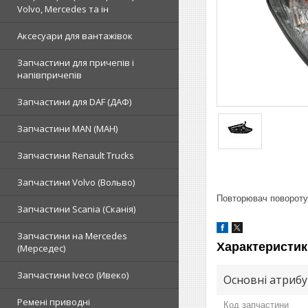
Volvo, Mercedes та ін
Аксесуари для вантажівок
Запчастини для причепів і
напівпричепів
Запчастини для DAF (ДАФ)
Запчастини MAN (МАН)
Запчастини Renault Trucks
Запчастини Volvo (Вольво)
Повторювач повороту
Запчастини Scania (Сканія)
Запчастини на Mercedes
Характеристик
(Мерседес)
Запчастини Iveco (Ивеко)
Основні атриб
Ремені приводні
Код запчастини