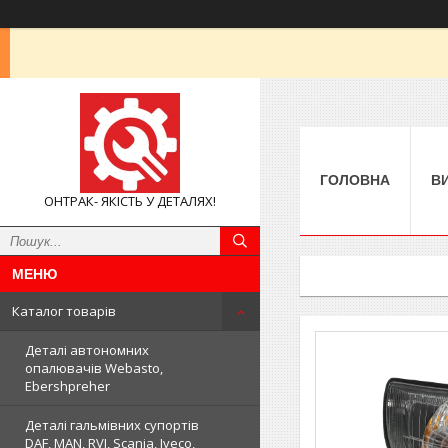
ГОЛОВНА
В
ОНТРАК- ЯКІСТЬ У ДЕТАЛЯХ!
Каталог товарів
Деталі автономних
опалювачів Webasto,
Ebershpreher
Деталі гальмівних супортів
DAF, MAN, RVI, Scania, Iveco,