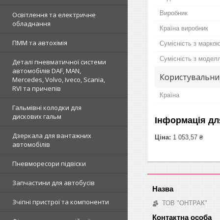
Виробник
Освітлення та електричне
обладнання
Країна виробник
ПММ та автохімія
Сумісність з марко
Сумісність з модел
Деталі пневматичної системи
автомобілів DAF, MAN,
Користувальни
Mercedes, Volvo, Iveco, Scania,
RVI та причепів
Країна
Гальмівні колодки для
дискових гальм
Інформація дл
Дзеркала для вантажних
Ціна:
1 053,57 ₴
автомобілів
Пневморесори підвіски
Запчастини для автобусів
Зчіпні пристрої та компоненти
ТОВ "ОНТРАК"