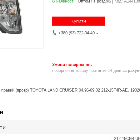
В наявності
Оптом і в роздріб
Код:
A144108
Купити
+380 (93) 722-04-40
повернення товару протягом 14 днів
за раху
 правий (прозр) TOYOTA LAND CRUISER 04.96-09.02 212-15F4R-AE, 19020
и
ути
212-15C8R-U