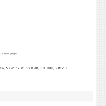
нок покупця
32; 50844312; 8151060510; 05381910; 5381910
E