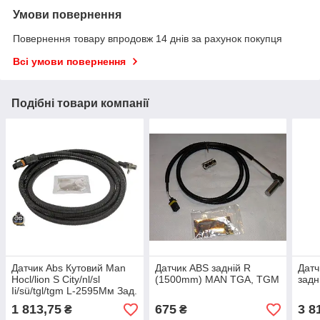
Умови повернення
Повернення товару впродовж 14 днів за рахунок покупця
Всі умови повернення
Подібні товари компанії
Датчик Abs Кутовий Man
Датчик ABS задній R
Датч
Hocl/lion S City/nl/sl
(1500mm) MAN TGA, TGM
задн
Ii/sü/tgl/tgm L-2595Мм Зад.
Прав.
1 813,75
675
3 8
₴
₴