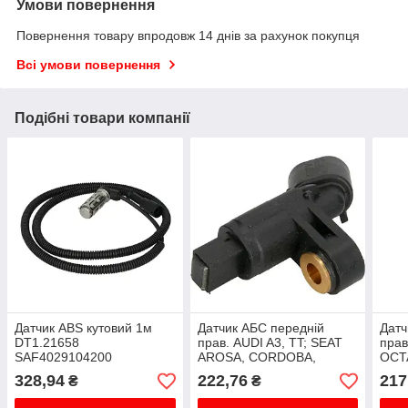
Умови повернення
Повернення товару впродовж 14 днів за рахунок покупця
Всі умови повернення
Подібні товари компанії
Датчик ABS кутовий 1м
Датчик АБС передній
Датч
DT1.21658
прав. AUDI A3, TT; SEAT
прав
SAF4029104200
AROSA, CORDOBA,
OCTA
CORDOBA VARIO, IBIZA II,
CADD
328,94
222,76
217
₴
₴
INCA, LEON, TOLEDO I,
NEW 
TOLEDO II; SKODA OCT...
06.9