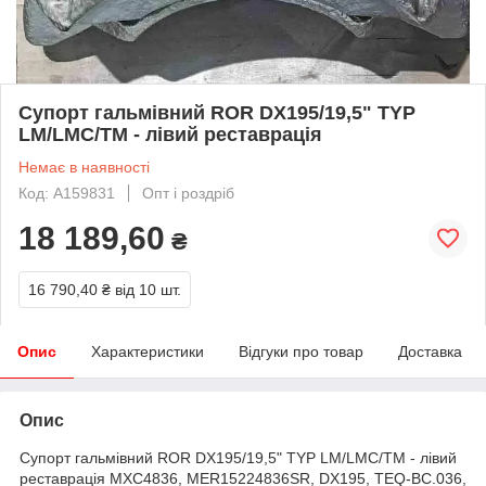
Супорт гальмівний ROR DX195/19,5" TYP
LM/LMC/TM - лівий реставрація
Немає в наявності
Код: A159831
Опт і роздріб
18 189,60
₴
16 790,40 ₴
від 10 шт.
Опис
Характеристики
Відгуки про товар
Доставка
Опис
Супорт гальмівний ROR DX195/19,5" TYP LM/LMC/TM - лівий
реставрація MXC4836, MER15224836SR, DX195, TEQ-BC.036,