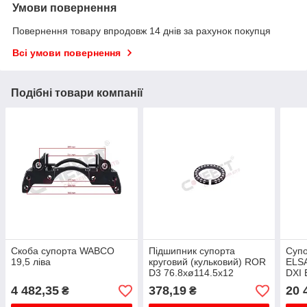
Умови повернення
Повернення товару впродовж 14 днів за рахунок покупця
Всі умови повернення
Подібні товари компанії
Скоба супорта WABCO
Підшипник супорта
Супо
19,5 ліва
круговий (кульковий) ROR
ELSA
D3 76.8xø114.5x12
DXI
рест
4 482,35
378,19
20 
₴
₴