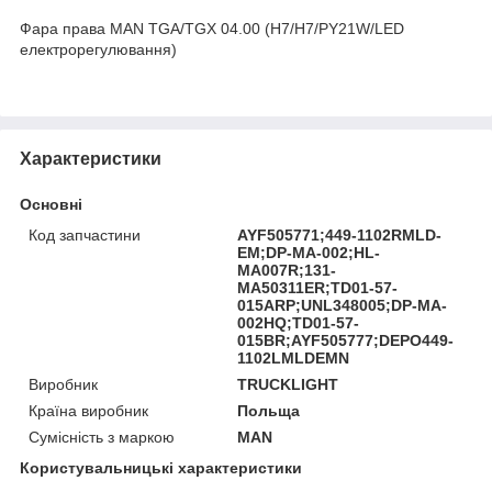
Фара права MAN TGA/TGX 04.00 (H7/H7/PY21W/LED
електрорегулювання)
Характеристики
Основні
Код запчастини
AYF505771;449-1102RMLD-
EM;DP-MA-002;HL-
MA007R;131-
MA50311ER;TD01-57-
015ARP;UNL348005;DP-MA-
002HQ;TD01-57-
015BR;AYF505777;DEPO449-
1102LMLDEMN
Виробник
TRUCKLIGHT
Країна виробник
Польща
Сумісність з маркою
MAN
Користувальницькі характеристики