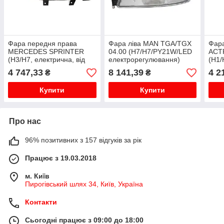
Фара передня права
Фара ліва MAN TGA/TGX
Фар
MERCEDES SPRINTER
04.00 (H7/H7/PY21W/LED
ACT
(H3/H7, електрична, від
електрорегулювання)
(H1/
08.02, колір вкладки:
елек
4 747,33
8 141,39
4 2
₴
₴
хром) 04.00-12.02
відб
Купити
Купити
Про нас
96% позитивних з 157 відгуків за рік
Працює з 19.03.2018
м. Київ
Пирогівський шлях 34, Київ, Україна
Контакти
Сьогодні працює з 09:00 до 18:00