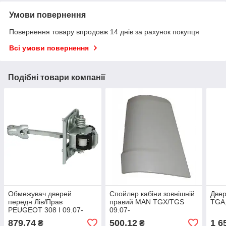
Умови повернення
Повернення товару впродовж 14 днів за рахунок покупця
Всі умови повернення
Подібні товари компанії
Обмежувач дверей
Спойлер кабіни зовнішній
Двер
передн Лів/Прав
правий MAN TGX/TGS
TGA,
PEUGEOT 308 I 09.07-
09.07-
11.14
879,74
500,12
1 6
₴
₴