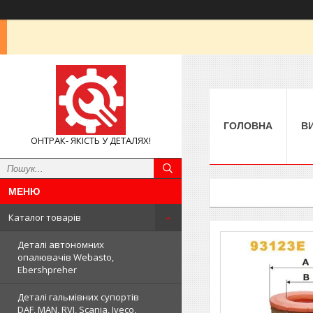
ГОЛОВНА
В
ОНТРАК- ЯКІСТЬ У ДЕТАЛЯХ!
Каталог товарів
Деталі автономних
опалювачів Webasto,
Ebershpreher
Деталі гальмівних супортів
DAF, MAN, RVI, Scania, Iveco,