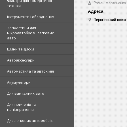
Фільтри для комерційної
Роман Мартиненко
техніки
Інструменти і обладнання
Пирогівський шлях 
Запчастини для
мікроавтобусів і легкових
авто
Шини та диски
Автоаксесуари
Автомастила та автохімія
Акумулятори
Для вантажних авто
Для причепів та
напівпричепів
Для легкових автомобілів