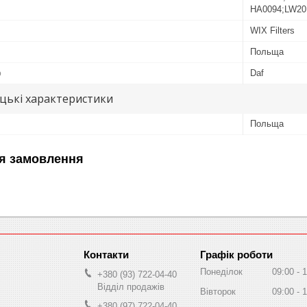
HA0094;LW20
WIX Filters
Польща
ю
Daf
цькі характеристики
Польща
я замовлення
Графік роботи
Понеділок
09:00
1
+380 (93) 722-04-40
Відділ продажів
Вівторок
09:00
1
+380 (97) 722-04-40