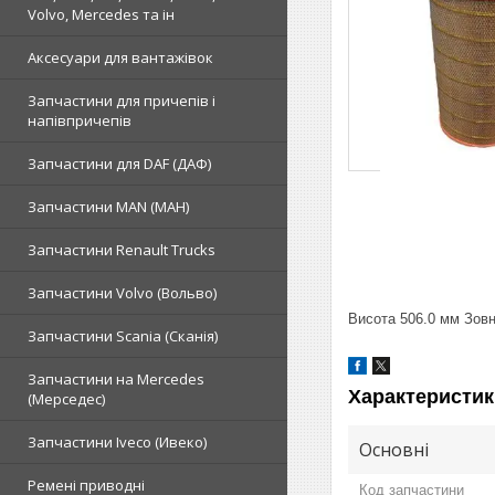
Volvo, Mercedes та ін
Аксесуари для вантажівок
Запчастини для причепів і
напівпричепів
Запчастини для DAF (ДАФ)
Запчастини MAN (МАН)
Запчастини Renault Trucks
Запчастини Volvo (Вольво)
Висота 506.0 мм Зовн
Запчастини Scania (Сканія)
Запчастини на Mercedes
Характеристик
(Мерседес)
Запчастини Iveco (Ивеко)
Основні
Ремені приводні
Код запчастини