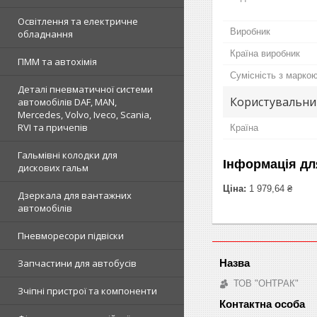
Освітлення та електричне
Виробник
обладнання
Країна виробник
ПММ та автохімія
Сумісність з марко
Деталі пневматичної системи
Користувальни
автомобілів DAF, MAN,
Mercedes, Volvo, Iveco, Scania,
RVI та причепів
Країна
Гальмівні колодки для
Інформація дл
дискових гальм
Ціна:
1 979,64 ₴
Дзеркала для вантажних
автомобілів
Пневморесори підвіски
Запчастини для автобусів
ТОВ "ОНТРАК"
Зчіпні пристрої та компоненти