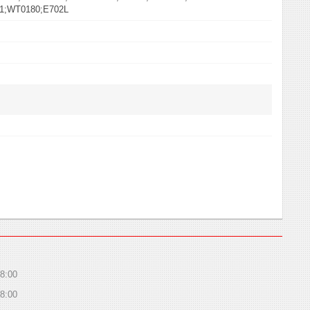
1;WT0180;E702L
8:00
8:00