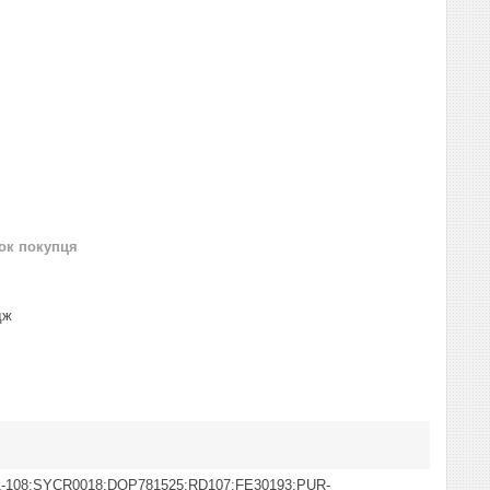
нок покупця
дж
-108;SYCR0018;DOP781525;RD107;FE30193;PUR-