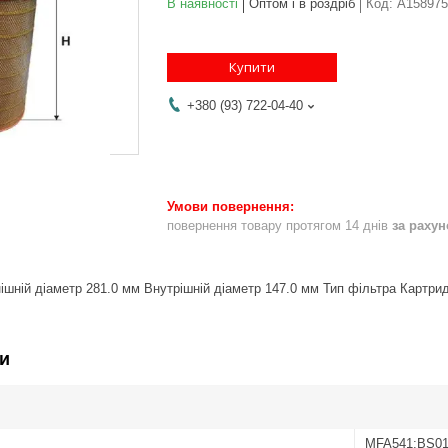
В наявності
Оптом і в роздріб
Код:
A158975
Купити
+380 (93) 722-04-40
повернення товару протягом 14 днів
за раху
ішній діаметр 281.0 мм Внутрішній діаметр 147.0 мм Тип фільтра Картри
и
MFA541;BS01