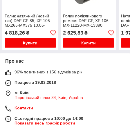
Ролик натяжний (новий
Ролик поліклинового
Натя
тип) DAF CF 85, XF 105
ременя DAF CF, XF 106
полі
MX265-MX375 10.05-
MX-11220-MX-13390
DAF 
10.12-
1121
4 818,26
2 625,83
1 9
₴
₴
Купити
Купити
Про нас
96% позитивних з 156 відгуків за рік
Працює з 19.03.2018
м. Київ
Пирогівський шлях 34, Київ, Україна
Контакти
Сьогодні працює з 10:00 до 14:00
Показати весь графік роботи