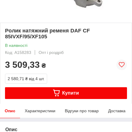
Ролик натяжний ременя DAF CF
85IVXF/95/XF105
В наявності
Код: A158283
Опт і роздріб
3 509,33
₴
2 580,71 ₴
від 4 шт.
Купити
Опис
Характеристики
Відгуки про товар
Доставка
Опис