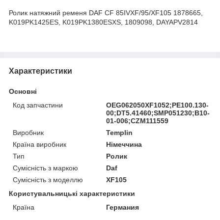
Ролик натяжний ременя DAF CF 85IVXF/95/XF105 1878665,
K019PK1425ES, K019PK1380ESXS, 1809098, DAYAPV2814
Характеристики
Основні
Код запчастини
OEG062050XF1052;PE100.130-
00;DT5.41460;SMP051230;B10-
01-006;CZM111559
Виробник
Templin
Країна виробник
Німеччина
Тип
Ролик
Сумісність з маркою
Daf
Сумісність з моделлю
XF105
Користувальницькі характеристики
Країна
Германия