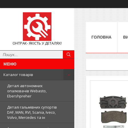
ГОЛОВНА
В
ОНТРАК- ЯКІСТЬ У ДЕТАЛЯХ!
Каталог товарів
Деталі автономних
опалювачів Webasto,
Ebershpreher
Деталі гальмівних супортів
DAF, MAN, RVI, Scania, Iveco,
Volvo, Mercedes та ін