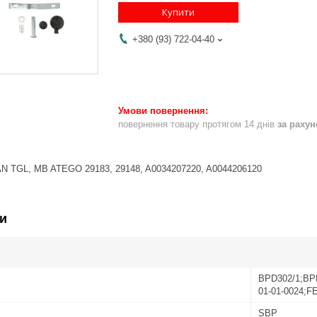
Купити
+380 (93) 722-04-40
повернення товару протягом 14 днів
за раху
AN TGL, MB ATEGO 29183, 29148, A0034207220, A0044206120
и
BPD302/1;BP
01-01-0024;F
SBP