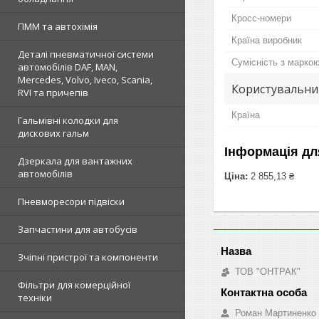
Кросс-номери
ПММ та автохімія
Країна виробник
Деталі пневматичної системи
Сумісність з марко
автомобілів DAF, MAN,
Mercedes, Volvo, Iveco, Scania,
Користувальни
RVI та причепів
Країна
Гальмівні колодки для
дискових гальм
Інформація дл
Дзеркала для вантажних
автомобілів
Ціна:
2 855,13 ₴
Пневморесори підвіски
Запчастини для автобусів
Зчіпні пристрої та компоненти
ТОВ "ОНТРАК"
Фільтри для комерційної
техніки
Роман Мартиненко