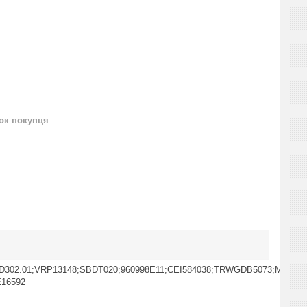
нок покупця
D302.01;VRP13148;SBDT020;960998E11;CEI584038;TRWGDB5073;MEGA1
E16592