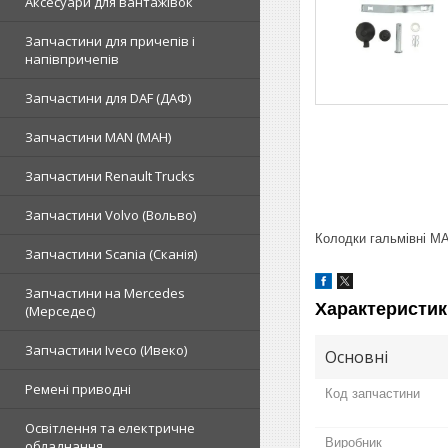
Аксесуари для вантажівок
Запчастини для причепів і
напівпричепів
Запчастини для DAF (ДАФ)
Запчастини MAN (МАН)
Запчастини Renault Trucks
Запчастини Volvo (Вольво)
Колодки гальмівні M
Запчастини Scania (Сканія)
Запчастини на Mercedes
Характеристик
(Мерседес)
Запчастини Iveco (Ивеко)
Основні
Ремені приводні
Код запчастини
Освітлення та електричне
Виробник
обладнання