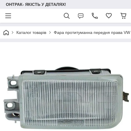
ОНТРАК- ЯКІСТЬ У ДЕТАЛЯХ!
Каталог товарів
Фара протитуманна передня права VW 