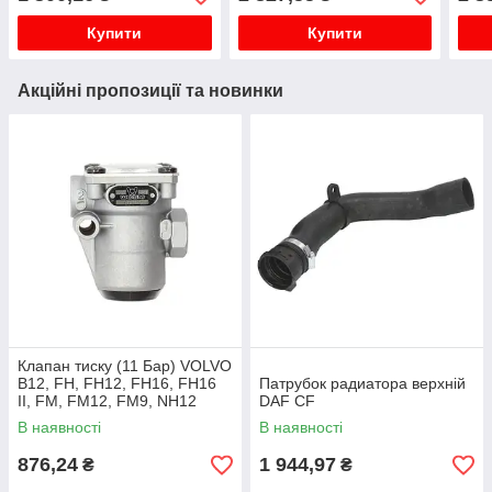
передня
Купити
Купити
Акційні пропозиції та новинки
Клапан тиску (11 Бар) VOLVO
B12, FH, FH12, FH16, FH16
Патрубок радиатора верхній
II, FM, FM12, FM9, NH12
DAF CF
01.92-
В наявності
В наявності
876,24
1 944,97
₴
₴