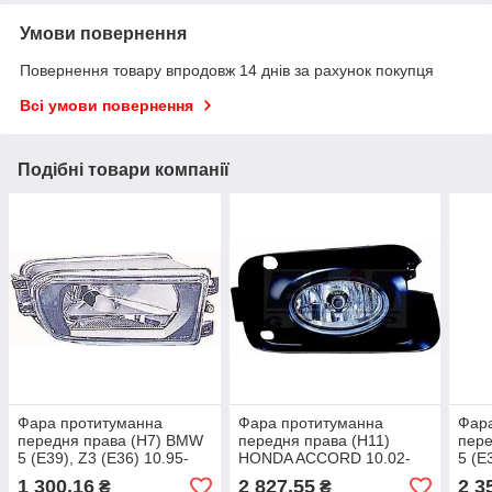
Умови повернення
Повернення товару впродовж 14 днів за рахунок покупця
Всі умови повернення
Подібні товари компанії
Фара протитуманна
Фара протитуманна
Фар
передня права (H7) BMW
передня права (H11)
пере
5 (E39), Z3 (E36) 10.95-
HONDA ACCORD 10.02-
5 (E
05.04
05.08 Протитуманна фара
05.0
1 300,16
2 827,55
2 3
₴
₴