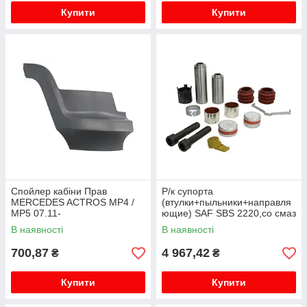
Купити
Купити
Спойлер кабіни Прав
Р/к супорта
MERCEDES ACTROS MP4 /
(втулки+пыльники+направля
MP5 07.11-
ющие) SAF SBS 2220,со смаз
В наявності
В наявності
700,87
4 967,42
₴
₴
Купити
Купити