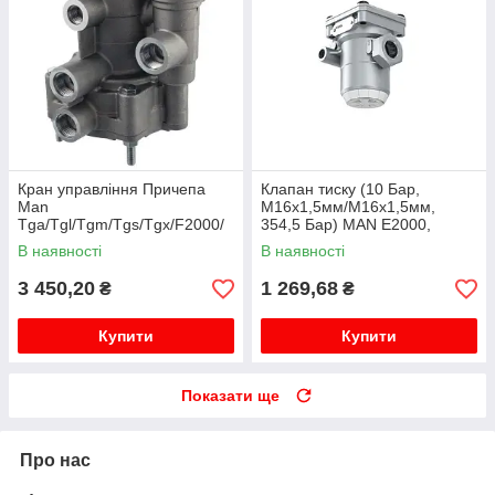
Кран управління Причепа
Клапан тиску (10 Бар,
Man
M16x1,5мм/M16x1,5мм,
Tga/Tgl/Tgm/Tgs/Tgx/F2000/
354,5 Бар) MAN E2000,
M2000/L2000/F90/M90/G90
F2000, F90, L2000, M 2000 L,
В наявності
В наявності
M 2000 M, TGA, TGL I, TGM I,
TGS ...
3 450,20
1 269,68
₴
₴
Купити
Купити
Показати ще
Про нас