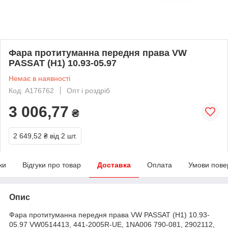
Фара протитуманна передня права VW
PASSAT (H1) 10.93-05.97
Немає в наявності
Код: A176762
Опт і роздріб
3 006,77
₴
2 649,52 ₴
від 2 шт.
ки
Відгуки про товар
Доставка
Оплата
Умови пове
Опис
Фара протитуманна передня права VW PASSAT (H1) 10.93-
05.97 VW0514413, 441-2005R-UE, 1NA006 790-081, 2902112,