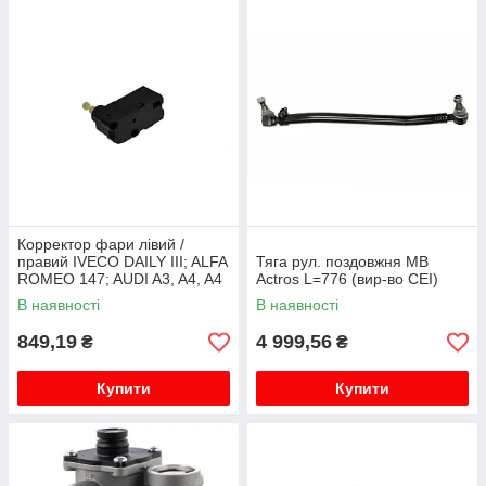
Корректор фари лівий /
правий IVECO DAILY III; ALFA
Тяга рул. поздовжня MB
ROMEO 147; AUDI A3, A4, A4
Actros L=776 (вир-во CEI)
ALLROAD, A8, TT; FIAT
В наявності
В наявності
STILO; FORD GALAXY; SEAT
A...
849,19
4 999,56
₴
₴
Купити
Купити